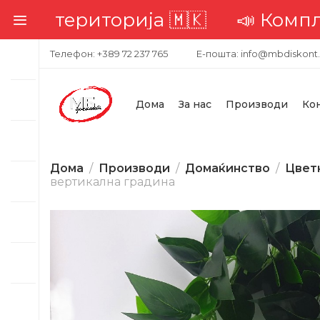
територија 🇲🇰
📣 Комплетна до
Телефон: +389 72 237 765
Е-пошта: info@mbdiskont
Дома
За нас
Производи
Ко
Дома
Производи
Домаќинство
Цвет
вертикална градина
-16%