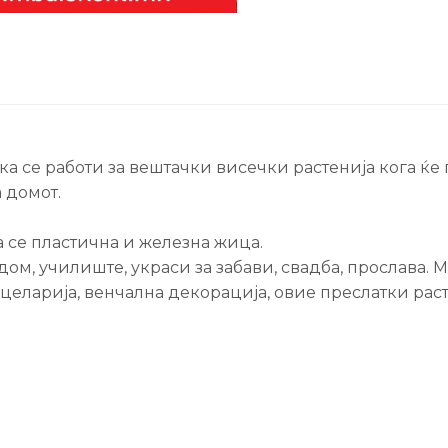
се работи за вештачки висечки растенија кога ќе 
 домот.
а се пластична и железна жица.
ом, училиште, украси за забави, свадба, прослава. Мо
целарија, венчална декорација, овие преслатки рас