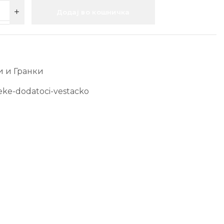
Додај во кошничка
 и Гранки
eke-dodatoci-vestacko