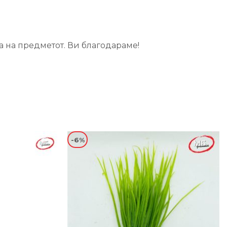
а на предметот. Ви благодараме!
-6%