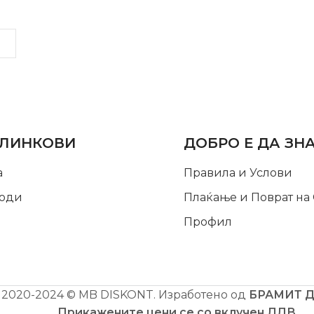
LINKS
INFORMATION
 ЛИНКОВИ
ДОБРО Е ДА ЗН
а
Правила и Услови
оди
Плаќање и Поврат на
Профил
2020-2024 © MB DISKONT. Изработено од
БРАМИТ 
Прикажените цени се со вклучен ДДВ