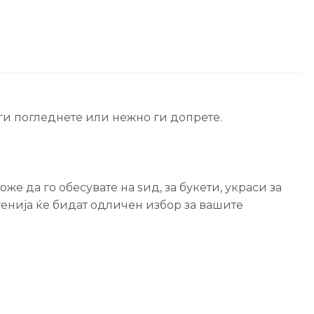
ги погледнете или нежно ги допрете.
же да го обесувате на ѕид, за букети, украси за
тенија ќе бидат одличен избор за вашите