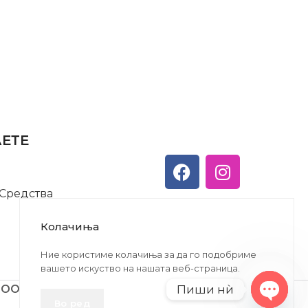
АЕТЕ
 Средства
Колачиња
Ние користиме колачиња за да го подобриме
вашето искуство на нашата веб-страница.
Пиши нѝ
ДООЕЛ
Во ред