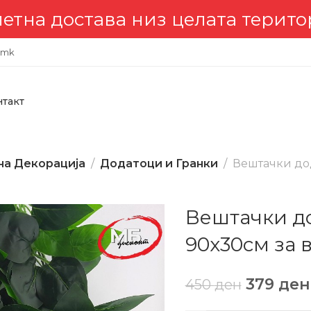
става низ целата територија 
.mk
нтакт
на Декорација
Додатоци и Гранки
Вештачки до
Вештачки д
90х30см за 
379
ден
450
ден