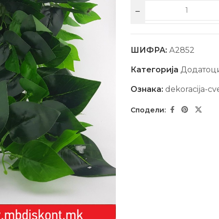
ШИФРА:
А2852
Категорија
Додатоци
Ознака:
dekoracija-cv