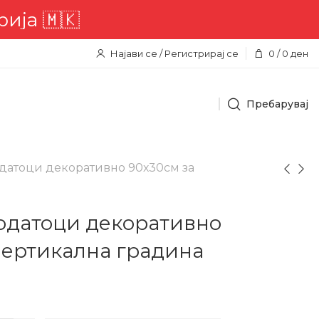
🇰
Најави се / Регистрирај се
0
/
0
ден
Пребарувај
датоци декоративно 90х30см за
одатоци декоративно
вертикална градина