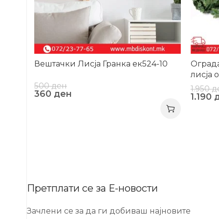
Вештачки Лисја Гранка ек524-10
Ограда
лисја 
500
ден
1.950
д
360
ден
1.190
Претплати се за Е-новости
Зачлени се за да ги добиваш најновите