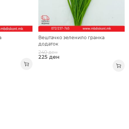
а
Вештачко зеленило гранка
додаток
240
ден
225
ден