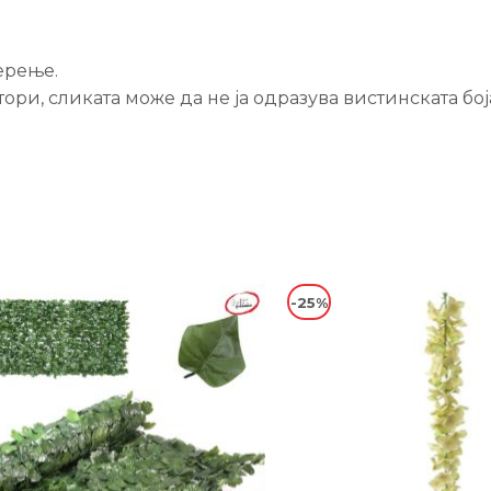
ерење.
ри, сликата може да не ја одразува вистинската бој
-25%