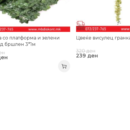
 со платформа и зелени
Цвеќе висулец гранк
од бршлен 3*1м
320
ден
ен
239
ден
ден