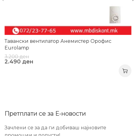
Тавански вентилатор Анемистер Орофис
Eurolamp
3.200
ден
2.490
ден
Претплати се за Е-новости
Зачлени се за да ги добиваш најновите
промоции и попусти!