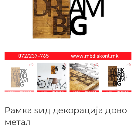
Рамка ѕид декорација дрво
метал