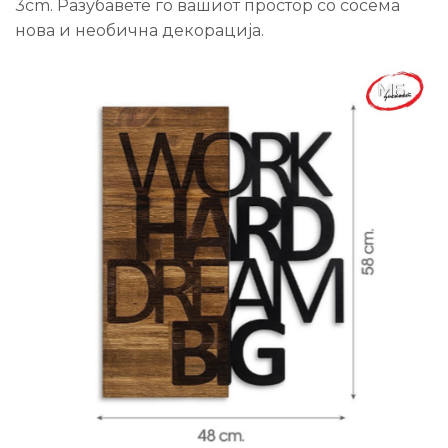
3cm. Разубавете го вашиот простор со сосема
нова и необична декорација.