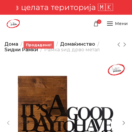
низ целата територија 🇲🇰
📣 К
0
Мени
Дома
Производи
Домаќинство
Продадено!
Ѕидни Рамки
Рамка ѕид дрво метал
-12%