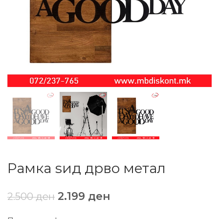
Рамка ѕид дрво метал
2.199
ден
2.500
ден