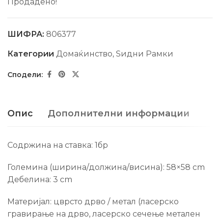
Продадено!
ШИФРА:
806377
Категории
Домаќинство
,
Ѕидни Рамки
Опис
Дополнителни информации
Содржина на ставка: 1бр
Големина (ширина/должина/висина): 58×58 cm
Дебелина: 3 cm
Материјал: цврсто дрво / метал (ласерско
гравирање на дрво, ласерско сечење метален