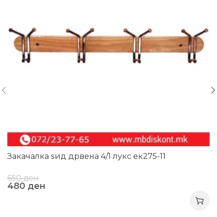
Закачалка ѕид дрвена 4/1 лукс ек275-11
650
ден
480
ден