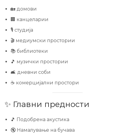
🏡 домови
🏢 канцеларии
🎙️ студија
🎬 медиумски простории
📚 библиотеки
🎵 музички простории
🛋️ дневни соби
☕ комерцијални простори
✨ Главни предности
🎵 Подобрена акустика
🔇 Намалување на бучава