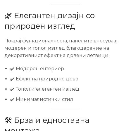
🌿 Елегантен дизајн со
природен изглед
Покрај функционалноста, панелите внесуваат
модерен и топол изглед благодарение на
декоративниот ефект на дрвени летвици.
✔️ Модерен ентериер
✔️ Ефект на природно дрво
✔️ Топол и елегантен изглед
✔️ Минималистички стил
🛠️ Брза и едноставна
монтажа