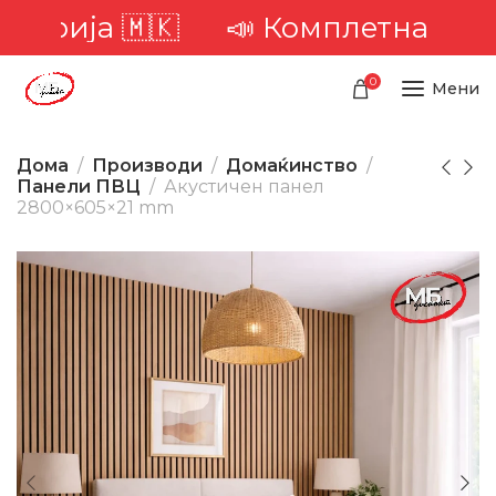
орија 🇲🇰
📣 Комплетна достава
0
Мени
Дома
Производи
Домаќинство
Панели ПВЦ
Акустичен панел
2800×605×21 mm
-23%