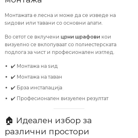
Монтажата е лесна и може да се изведе на
ѕидови или тавани со основни алати.
Во сетот се вклучени
црни шрафови
кои
визуелно се вклопуваат со полиестерската
подлога за чист и професионален изглед.
✔️ Монтажа на ѕид
✔️ Монтажа на таван
✔️ Брза инсталација
✔️ Професионален визуелен резултат
🏠 Идеален избор за
различни простори