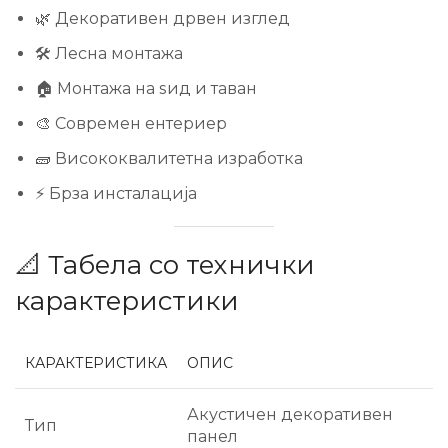
🌿 Декоративен дрвен изглед
🛠️ Лесна монтажа
🏠 Монтажа на ѕид и таван
🎨 Современ ентериер
🧱 Висококвалитетна изработка
⚡ Брза инсталација
📐 Табела со технички
карактеристики
КАРАКТЕРИСТИКА
ОПИС
Акустичен декоративен
Тип
панел