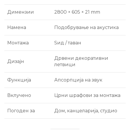
Димензии
2800 × 605 × 21 mm
Намена
Подобрување на акустика
Монтажа
Ѕид / таван
Дрвени декоративни
Дизајн
летвици
Функција
Апсорпција на звук
Вклучено
Црни шрафови за монтажа
Погоден за
Дом, канцеларија, студио