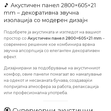
🎵 Акустичен панел 2800×605×21
mm – декоративна звучна
изолација со модерен дизајн
Подобрете ја акустиката и изгледот на вашиот
простор со
Акустичен панел 2800×605×21 mm
–
современо решение кое комбинира врвна
звучна апсорпција со елегантен декоративен
ефект.
Дизајнирани за подобрување на акустичниот
комфор, овие панели помагаат во намалување
на одекот и несаканата бучава, создавајќи
попријатна атмосфера за работа, релаксација
или професионална употреба.
🔇 Супериорни акустични