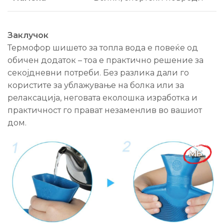
Заклучок
Термофор шишето за топла вода е повеќе од
обичен додаток – тоа е практично решение за
секојдневни потреби. Без разлика дали го
користите за ублажување на болка или за
релаксација, неговата еколошка изработка и
практичност го прават незаменлив во вашиот
дом.