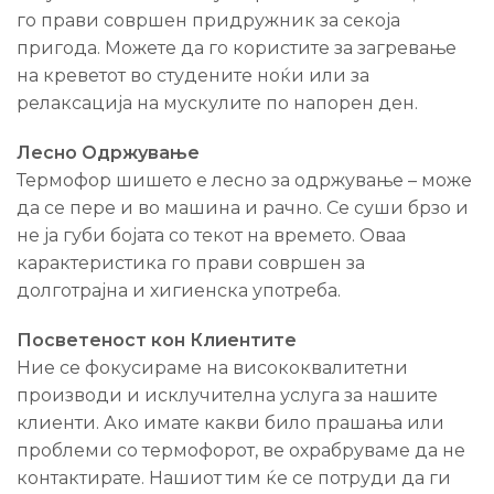
го прави совршен придружник за секоја
пригода. Можете да го користите за загревање
на креветот во студените ноќи или за
релаксација на мускулите по напорен ден.
Лесно Одржување
Термофор шишето е лесно за одржување – може
да се пере и во машина и рачно. Се суши брзо и
не ја губи бојата со текот на времето. Оваа
карактеристика го прави совршен за
долготрајна и хигиенска употреба.
Посветеност кон Клиентите
Ние се фокусираме на висококвалитетни
производи и исклучителна услуга за нашите
клиенти. Ако имате какви било прашања или
проблеми со термофорот, ве охрабруваме да не
контактирате. Нашиот тим ќе се потруди да ги