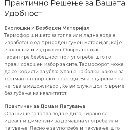
Практично Решење за Вашата
Удобност
Еколошки и Безбеден Материјал
Термофор шишето за топла или ладна вода е
изработено од природен гумен материјал, кој е
еколошки и издржлив. Овој материјал
гарантира безбедност при употреба, што го
прави совршен избор за сите. Термофорот може
да се користи за ублажување на болки, како и за
третман на спортски повреди. Благодарение на
неговата издржливост, ќе ви служи долго време
без губење на квалитетот.
Практичен за Дома и Патувања
Ова шише за топла вода е дизајнирано со
идеални димензии за домашна употреба или
патување. Лесно е за употреба и пакување, што