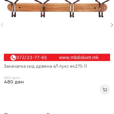
Закачалка ѕид дрвена 4/1 лукс ек275-11
650
ден
480
ден