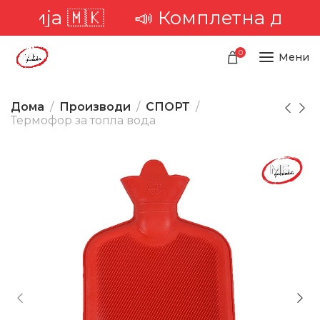
ија 🇲🇰
📣 Комплетна достава 
0
Мени
Дома
Производи
СПОРТ
Термофор за топла вода
-36%