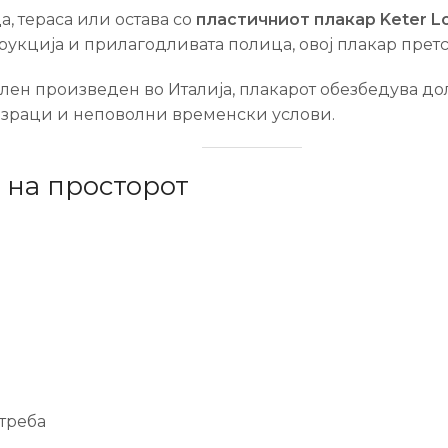
а, тераса или остава со
пластичниот плакар Keter L
кција и прилагодливата полица, овој плакар претс
ен произведен во Италија, плакарот обезбедува дол
 зраци и неповолни временски услови.
 на просторот
отреба