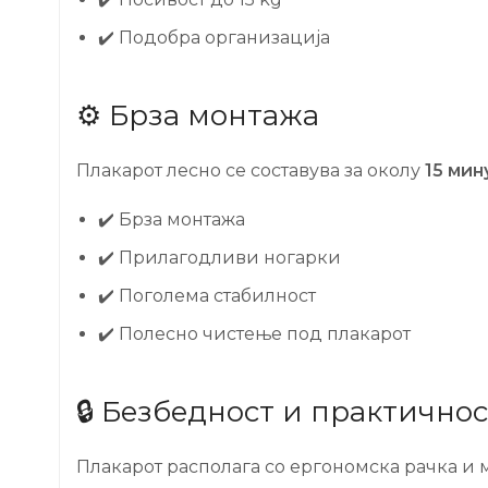
✔️ Подобра организација
⚙️ Брза монтажа
Плакарот лесно се составува за околу
15 мин
✔️ Брза монтажа
✔️ Прилагодливи ногарки
✔️ Поголема стабилност
✔️ Полесно чистење под плакарот
🔒 Безбедност и практичнос
Плакарот располага со ергономска рачка и м