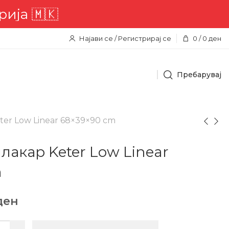
🇰
Најави се / Регистрирај се
0
/
0
ден
Пребарувај
ter Low Linear 68×39×90 cm
лакар Keter Low Linear
m
ден