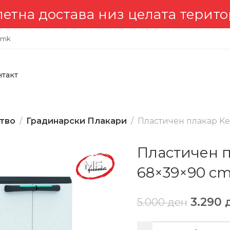
става низ целата територија 
.mk
нтакт
тво
Градинарски Плакари
Пластичен плакар Ke
Пластичен п
68×39×90 c
3.290
5.000
ден