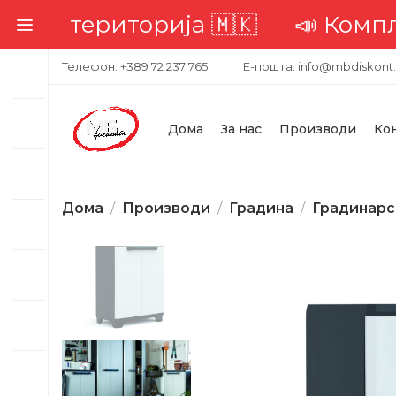
ериторија 🇲🇰
📣 Комплетна до
Телефон: +389 72 237 765
Е-пошта: info@mbdiskont
Дома
За нас
Производи
Ко
Дома
Производи
Градина
Градинарс
-34%