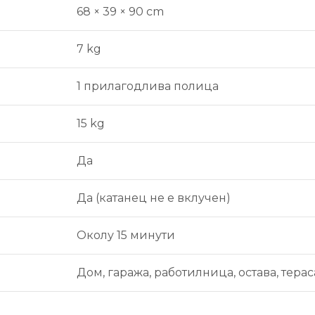
68 × 39 × 90 cm
7 kg
1 прилагодлива полица
15 kg
Да
Да (катанец не е вклучен)
Околу 15 минути
Дом, гаража, работилница, остава, терас