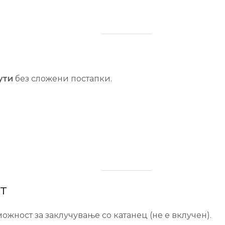
ути
без сложени постапки.
т
ожност за заклучување со катанец (не е вклучен).