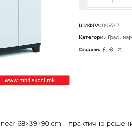
ШИФРА:
006743
Категории
Градинар
 Linear 68×39×90 cm – практично реше