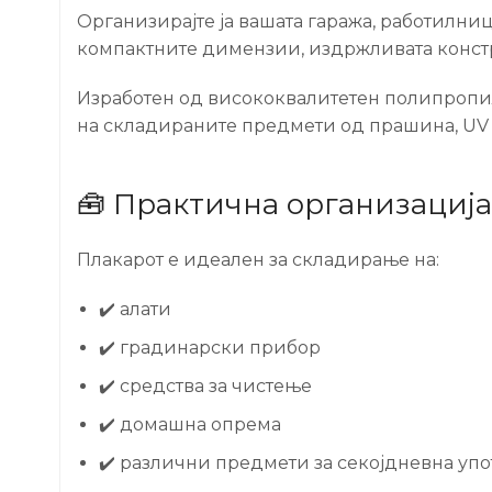
Организирајте ја вашата гаража, работилниц
компактните димензии, издржливата констру
Изработен од висококвалитетен полипропил
на складираните предмети од прашина, UV
🧰 Практична организација
Плакарот е идеален за складирање на:
✔️ алати
✔️ градинарски прибор
✔️ средства за чистење
✔️ домашна опрема
✔️ различни предмети за секојдневна уп