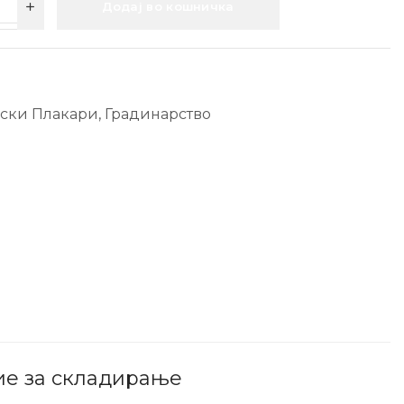
Додај во кошничка
ски Плакари
,
Градинарство
ние за складирање