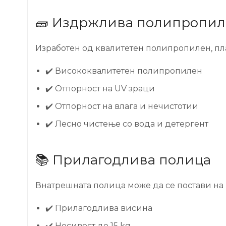
🧱 Издржлива полипропиле
Изработен од квалитетен полипропилен, пла
✔️ Висококвалитетен полипропилен
✔️ Отпорност на UV зраци
✔️ Отпорност на влага и нечистотии
✔️ Лесно чистење со вода и детергент
📚 Прилагодлива полица
Внатрешната полица може да се постави на
✔️ Прилагодлива висина
✔️ Носивост до 15 kg