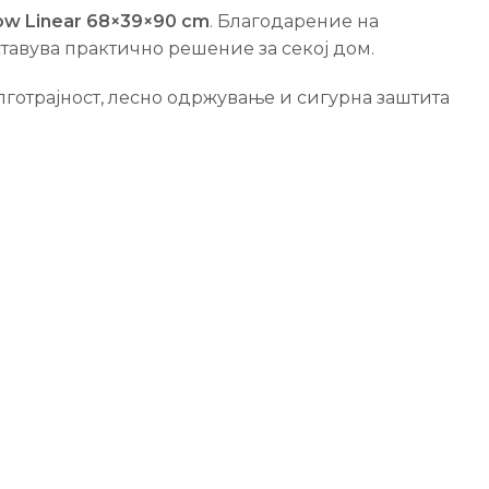
ow Linear 68×39×90 cm
. Благодарение на
тавува практично решение за секој дом.
готрајност, лесно одржување и сигурна заштита