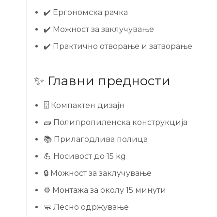
✔️ Ергономска рачка
✔️ Можност за заклучување
✔️ Практично отворање и затворање
✨ Главни предности
🗄️ Компактен дизајн
🧱 Полипропиленска конструкција
📚 Прилагодлива полица
💪 Носивост до 15 kg
🔒 Можност за заклучување
⚙️ Монтажа за околу 15 минути
🧼 Лесно одржување