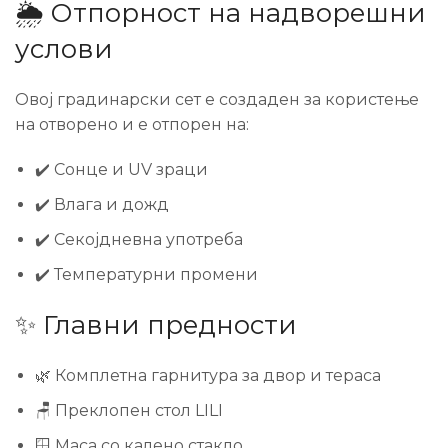
🌦️ Отпорност на надворешни
услови
Овој градинарски сет е создаден за користење
на отворено и е отпорен на:
✔️ Сонце и UV зраци
✔️ Влага и дожд
✔️ Секојдневна употреба
✔️ Температурни промени
✨ Главни предности
🌿 Комплетна гарнитура за двор и тераса
🪑 Преклопен стол LILI
🪟 Маса со калено стакло