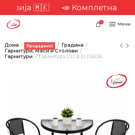
ија 🇲🇰
📣 Комплетна достава н
0
Мени
Дома
Производи
Градина
Продадено!
Гарнитури, Маси и Столови
Гарнитури
Гарнитура LILI & ELISAIJA
-25%