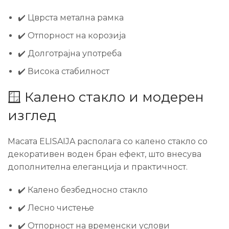
✔️ Цврста метална рамка
✔️ Отпорност на корозија
✔️ Долготрајна употреба
✔️ Висока стабилност
🪟 Калено стакло и модерен
изглед
Масата ELISAIJA располага со калено стакло со
декоративен воден бран ефект, што внесува
дополнителна елеганција и практичност.
✔️ Калено безбедносно стакло
✔️ Лесно чистење
✔️ Отпорност на временски услови