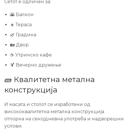
Сетот е одличен за:
🌇 Балкон
☀️ Тераса
🌿 Градина
🏡 Двор
☕ Утринско кафе
🍹 Вечерно дружење
🧱 Квалитетна метална
конструкција
И масата и столот се изработени од
висококвалитетна метална конструкција
отпорна на секојдневна употреба и надворешни
услови.