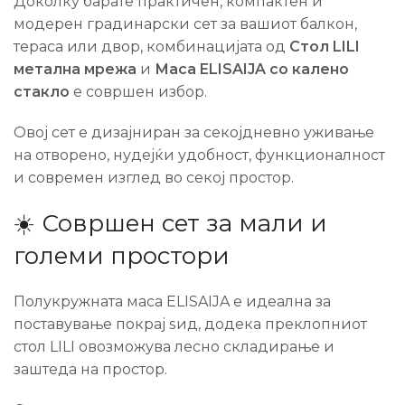
Доколку барате практичен, компактен и
модерен градинарски сет за вашиот балкон,
тераса или двор, комбинацијата од
Стол LILI
метална мрежа
и
Маса ELISAIJA со калено
стакло
е совршен избор.
Овој сет е дизајниран за секојдневно уживање
на отворено, нудејќи удобност, функционалност
и современ изглед во секој простор.
☀️ Совршен сет за мали и
големи простори
Полукружната маса ELISAIJA е идеална за
поставување покрај ѕид, додека преклопниот
стол LILI овозможува лесно складирање и
заштеда на простор.