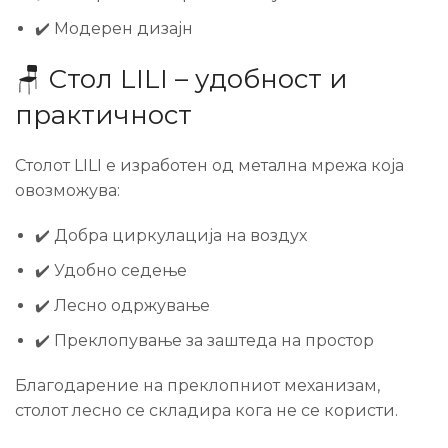
✔️ Модерен дизајн
🪑 Стол LILI – удобност и
практичност
Столот LILI е изработен од метална мрежа која
овозможува:
✔️ Добра циркулација на воздух
✔️ Удобно седење
✔️ Лесно одржување
✔️ Преклопување за заштеда на простор
Благодарение на преклопниот механизам,
столот лесно се складира кога не се користи.