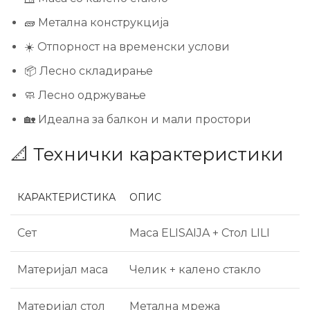
🧱 Метална конструкција
☀️ Отпорност на временски услови
📦 Лесно складирање
🧼 Лесно одржување
🏡 Идеална за балкон и мали простори
📐 Технички карактеристики
КАРАКТЕРИСТИКА
ОПИС
Сет
Маса ELISAIJA + Стол LILI
Материјал маса
Челик + калено стакло
Материјал стол
Метална мрежа