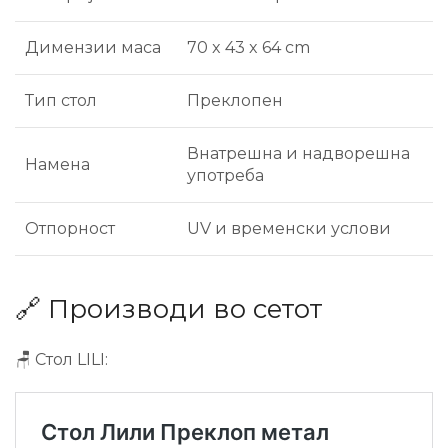
Димензии маса
70 x 43 x 64 cm
Тип стол
Преклопен
Внатрешна и надворешна
Намена
употреба
Отпорност
UV и временски услови
🔗 Производи во сетот
🪑 Стол LILI: