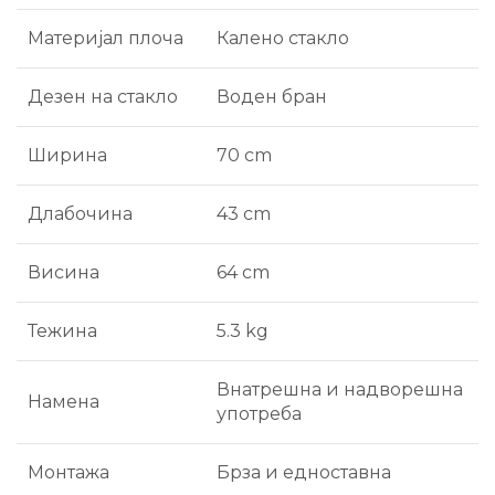
Материјал плоча
Калено стакло
Дезен на стакло
Воден бран
Ширина
70 cm
Длабочина
43 cm
Висина
64 cm
Тежина
5.3 kg
Внатрешна и надворешна
Намена
употреба
Монтажа
Брза и едноставна