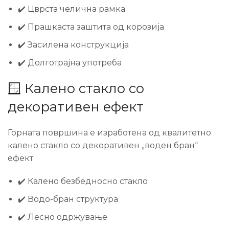
✔️ Цврста челична рамка
✔️ Прашкаста заштита од корозија
✔️ Засилена конструкција
✔️ Долготрајна употреба
🪟 Калено стакло со
декоративен ефект
Горната површина е изработена од квалитетно
калено стакло со декоративен „воден бран“
ефект.
✔️ Калено безбедносно стакло
✔️ Водо-бран структура
✔️ Лесно одржување