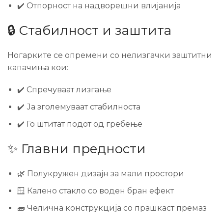
✔️ Отпорност на надворешни влијанија
🔒 Стабилност и заштита
Ногарките се опремени со нелизгачки заштитни
капачиња кои:
✔️ Спречуваат лизгање
✔️ Ја зголемуваат стабилноста
✔️ Го штитат подот од гребење
✨ Главни предности
🌿 Полукружен дизајн за мали простори
🪟 Калено стакло со воден бран ефект
🧱 Челична конструкција со прашкаст премаз