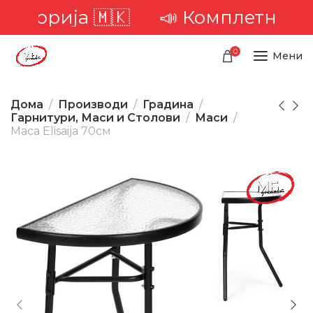
иторија 🇲🇰
📣 Комплетна доста
0
Мени
Дома
Производи
Градина
Гарнитури, Маси и Столови
Маси
Маса Elisaija 70см
-28%