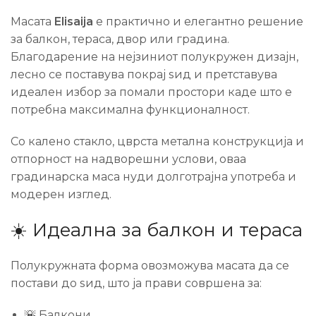
Масата
Elisaija
е практично и елегантно решение
за балкон, тераса, двор или градина.
Благодарение на нејзиниот полукружен дизајн,
лесно се поставува покрај ѕид и претставува
идеален избор за помали простори каде што е
потребна максимална функционалност.
Со калено стакло, цврста метална конструкција и
отпорност на надворешни услови, оваа
градинарска маса нуди долготрајна употреба и
модерен изглед.
☀️ Идеална за балкон и тераса
Полукружната форма овозможува масата да се
постави до ѕид, што ја прави совршена за:
🌇 Балкони