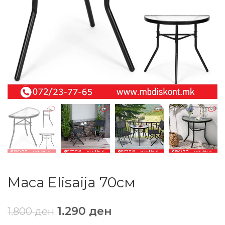
Маса Elisaija 70см
1.290
ден
1.800
ден