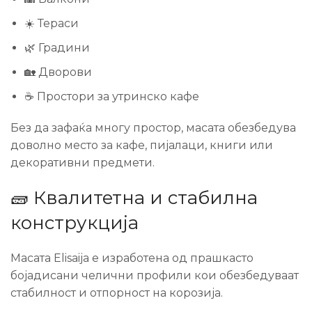
☀️ Тераси
🌿 Градини
🏡 Дворови
☕ Простори за утринско кафе
Без да зафаќа многу простор, масата обезбедува
доволно место за кафе, пијалаци, книги или
декоративни предмети.
🧱 Квалитетна и стабилна
конструкција
Масата Elisaija е изработена од прашкасто
бојадисани челични профили кои обезбедуваат
стабилност и отпорност на корозија.