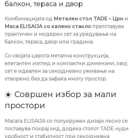
балкон, тераса и двор
Комбинацијата од
Метален стол TADE – Црн
и
Маса ELISAIJA со калено стакло
претставува
практичен и модерен сет за уредување на
балкон, тераса, двор или градина.
Со својата цврста метална конструкција,
елегантен изглед и компактни димензии, овој
сет е идеален за секојдневно уживање на
отворено, без да зафаќа многу простор.
☀️ Совршен избор за мали
простори
Масата ELISAIJA со полукружен дизајн лесно се
поставува покрај ѕид, додека столот TADE нуди
удобност и стабилност при секојдневна