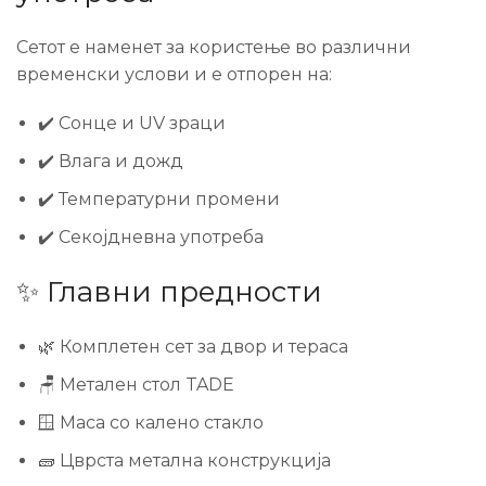
Сетот е наменет за користење во различни
временски услови и е отпорен на:
✔️ Сонце и UV зраци
✔️ Влага и дожд
✔️ Температурни промени
✔️ Секојдневна употреба
✨ Главни предности
🌿 Комплетен сет за двор и тераса
🪑 Метален стол TADE
🪟 Маса со калено стакло
🧱 Цврста метална конструкција