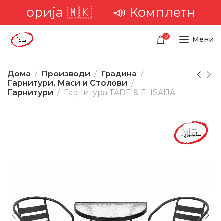
орија 🇲🇰
📣 Комплетна достав
0
Мени
Дома
Производи
Градина
Гарнитури, Маси и Столови
Гарнитури
Гарнитура TADE & ELISAIJA
-25%