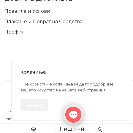
Правила и Услови
Плаќање и Поврат на Средства
Профил
Колачиња
2020-2024 © MB DISKONT. Изработено од
Ние користиме колачиња за да го подобриме
вашето искуство на нашата веб-страница.
БРАМИТ ДООЕЛ
Прикажените цени се со вклучен ДДВ
Во ред
| БРАЌА МИНКОВИ 57, 2400 СТРУМИЦА | ДПТУ
БРАМИТ
ДООЕЛ
увоз-извоз Струмица Д.Б.: MK4027005146330 | ЕМБС: 6030530 |
Open
Пиши нѝ
chaty
Додај во кошничка