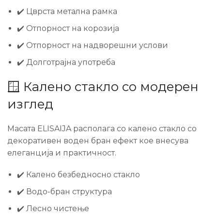
✔️ Цврста метална рамка
✔️ Отпорност на корозија
✔️ Отпорност на надворешни услови
✔️ Долготрајна употреба
🪟 Калено стакло со модерен
изглед
Масата ELISAIJA располага со калено стакло со
декоративен воден бран ефект кое внесува
елеганција и практичност.
✔️ Калено безбедносно стакло
✔️ Водо-бран структура
✔️ Лесно чистење