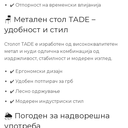
✔️ Отпорност на временски влијанија
🪑 Метален стол TADE –
удобност и стил
Столот TADE е изработен од висококвалитетен
метал и нуди одлична комбинација од
издржливост, стабилност и модерен изглед.
✔️ Ергономски дизајн
✔️ Удобен потпирач за грб
✔️ Лесно одржување
✔️ Модерен индустриски стил
🌦️ Погоден за надворешна
употреба