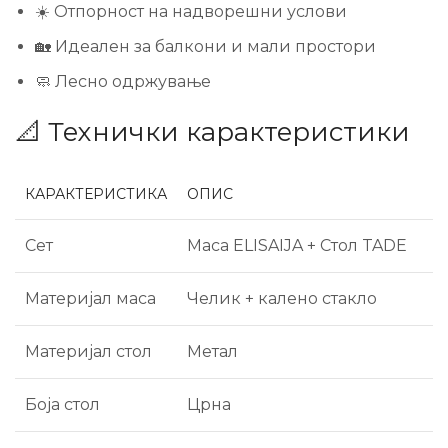
☀️ Отпорност на надворешни услови
🏡 Идеален за балкони и мали простори
🧼 Лесно одржување
📐 Технички карактеристики
КАРАКТЕРИСТИКА
ОПИС
Сет
Маса ELISAIJA + Стол TADE
Материјал маса
Челик + калено стакло
Материјал стол
Метал
Боја стол
Црна