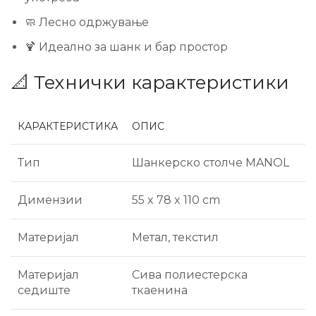
🧼 Лесно одржување
🍹 Идеално за шанк и бар простор
📐 Технички карактеристики
КАРАКТЕРИСТИКА
ОПИС
Тип
Шанкерско столче MANOL
Димензии
55 x 78 x 110 cm
Материјал
Метал, текстил
Материјал
Сива полиестерска
седиште
ткаенина