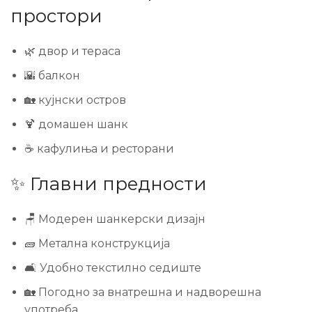
простори
🌿 двор и тераса
🌇 балкон
🏡 кујнски остров
🍹 домашен шанк
☕ кафулиња и ресторани
✨ Главни предности
🪑 Модерен шанкерски дизајн
🧱 Метална конструкција
🛋️ Удобно текстилно седиште
🏡 Погодно за внатрешна и надворешна
употреба