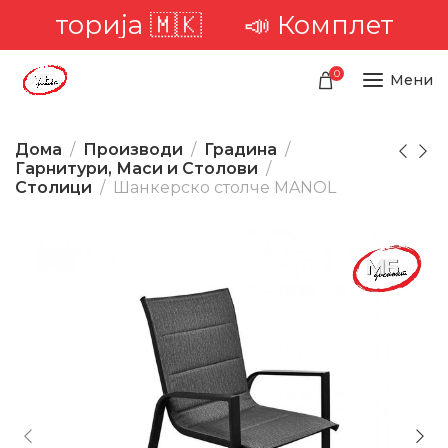
иторија 🇲🇰
📣 Комплетна дост
0
Мени
Дома
Производи
Градина
Гарнитури, Маси и Столови
Столици
Шанкерско столче MANOL
-57%