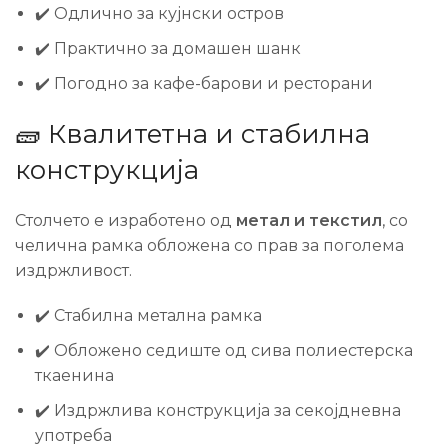
✔️ Одлично за кујнски остров
✔️ Практично за домашен шанк
✔️ Погодно за кафе-барови и ресторани
🧱 Квалитетна и стабилна
конструкција
Столчето е изработено од
метал и текстил
, со
челична рамка обложена со прав за поголема
издржливост.
✔️ Стабилна метална рамка
✔️ Обложено седиште од сива полиестерска
ткаенина
✔️ Издржлива конструкција за секојдневна
употреба