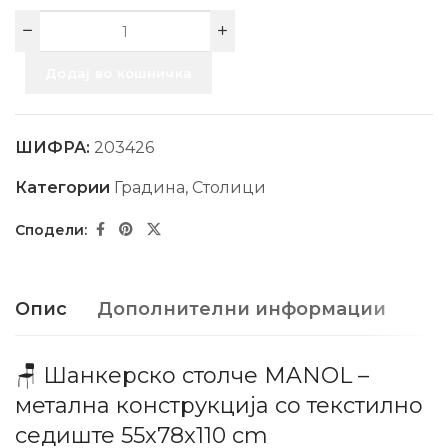
Додај во кошничка
ШИФРА:
203426
Категории
Градина
,
Столици
Опис
Дополнителни информации
🪑 Шанкерско столче MANOL –
метална конструкција со текстилно
седиште 55x78x110 cm