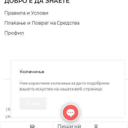
ДОБРО Е ДА ЗНАЕТЕ
Правила и Услови
Плаќање и Поврат на Средства
Профил
Колачиња
2020-2024 © MB DISKONT. Изработено од
Ние користиме колачиња за да го подобриме
вашето искуство на нашата веб-страница.
БРАМИТ ДООЕЛ
Прикажените цени се со вклучен ДДВ
Во ред
| БРАЌА МИНКОВИ 57, 2400 СТРУМИЦА | ДПТУ
БРАМИТ
ДООЕЛ
увоз-извоз Струмица Д.Б.: MK4027005146330 | ЕМБС: 6030530 |
Open
Пиши нѝ
chaty
Додај во кошничка