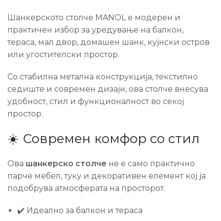
Шанкерското столче MANOL е модерен и
практичен избор за уредување на балкон,
тераса, мал двор, домашен шанк, кујнски остров
или угостителски простор.
Со стабилна метална конструкција, текстилно
седиште и современ дизајн, ова столче внесува
удобност, стил и функционалност во секој
простор.
☀️ Современ комфор со стил
Ова
шанкерско столче
не е само практично
парче мебел, туку и декоративен елемент кој ја
подобрува атмосферата на просторот.
✔️ Идеално за балкон и тераса