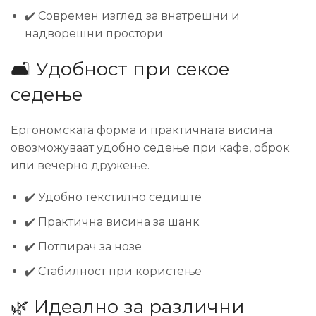
✔️ Современ изглед за внатрешни и
надворешни простори
🛋️ Удобност при секое
седење
Ергономската форма и практичната висина
овозможуваат удобно седење при кафе, оброк
или вечерно дружење.
✔️ Удобно текстилно седиште
✔️ Практична висина за шанк
✔️ Потпирач за нозе
✔️ Стабилност при користење
🌿 Идеално за различни