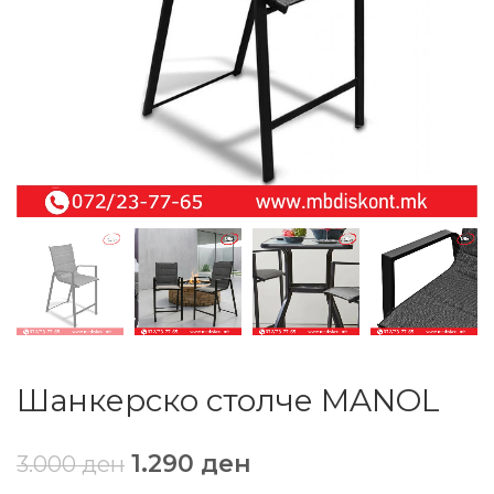
Шанкерско столче MANOL
1.290
ден
3.000
ден