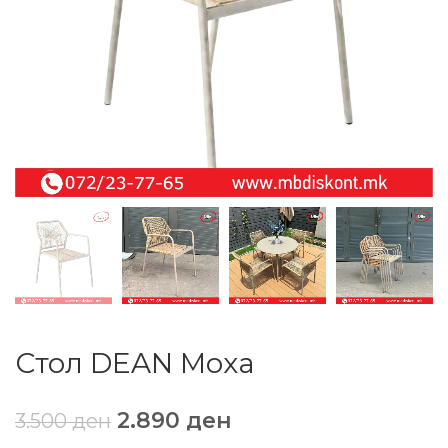
Стол DEAN Моха
2.890
ден
3.500
ден