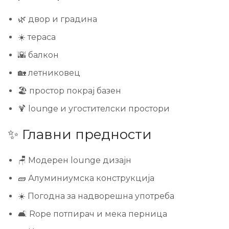
🌿 двор и градина
☀️ тераса
🌇 балкон
🏡 летниковец
🏖️ простор покрај базен
🍹 lounge и угостителски простори
✨ Главни предности
🪑 Модерен lounge дизајн
🧱 Алуминиумска конструкција
☀️ Погодна за надворешна употреба
🛋️ Rope потпирач и мека перница