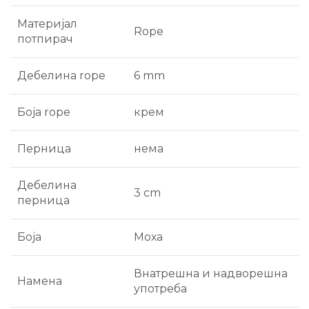
Материјал
Rope
потпирач
Дебелина rope
6 mm
Боја rope
крем
Перница
нема
Дебелина
3 cm
перница
Боја
Моха
Внатрешна и надворешна
Намена
употреба