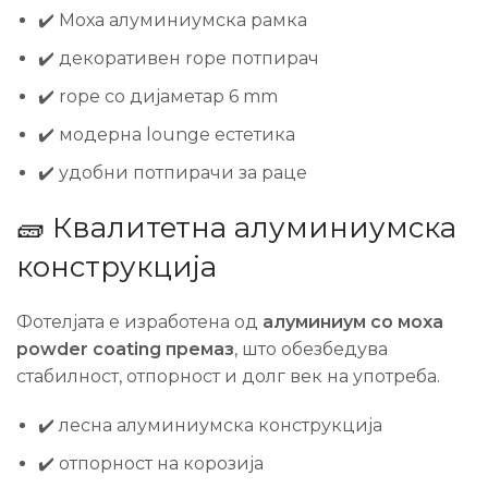
✔️ Моха алуминиумска рамка
✔️ декоративен rope потпирач
✔️ rope со дијаметар 6 mm
✔️ модерна lounge естетика
✔️ удобни потпирачи за раце
🧱 Квалитетна алуминиумска
конструкција
Фотелјата е изработена од
алуминиум со моха
powder coating премаз
, што обезбедува
стабилност, отпорност и долг век на употреба.
✔️ лесна алуминиумска конструкција
✔️ отпорност на корозија