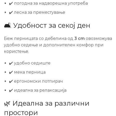
✔️ погодна за надворешна употреба
✔️ лесна за преместување
🛋️ Удобност за секој ден
Беж перницата со дебелина од
3 cm
овозможува
удобно седење и дополнителен комфор при
користење.
✔️ удобно седиште
✔️ мека перница
✔️ ергономски потпирач
✔️ идеална за релаксација
🌿 Идеална за различни
простори