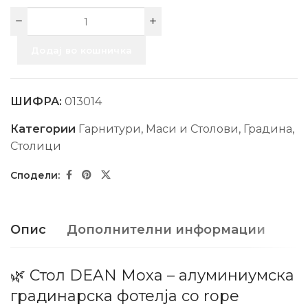
Додај во кошничка
ШИФРА:
013014
Категории
Гарнитури, Маси и Столови
,
Градина
,
Столици
Опис
Дополнителни информации
🌿 Стол DEAN Моха – алуминиумска
градинарска фотелја со rope