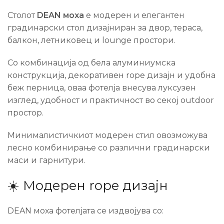
Столот
DEAN моха
е модерен и елегантен
градинарски стол дизајниран за двор, тераса,
балкон, летниковец и lounge простори.
Со комбинација од бела алуминиумска
конструкција, декоративен rope дизајн и удобна
беж перница, оваа фотелја внесува луксузен
изглед, удобност и практичност во секој outdoor
простор.
Минималистичкиот модерен стил овозможува
лесно комбинирање со различни градинарски
маси и гарнитури.
☀️ Модерен rope дизајн
DEAN моха фотелјата се издвојува со: