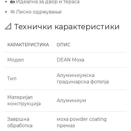
🏡 Идеална за двор и тераса
🧼 Лесно одржување
📐 Технички карактеристики
КАРАКТЕРИСТИКА
ОПИС
Модел
DEAN Моха
Алуминиумска
Тип
градинарска фотелја
Материјал
Алуминиум
конструкција
Завршна
моха powder coating
обработка
премаз