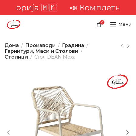
иторија 🇲🇰
📣 Комплетна дост
0
Мени
Дома
Производи
Градина
Гарнитури, Маси и Столови
Столици
Стол DEAN Моха
-17%