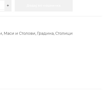
Додај во кошничка
и, Маси и Столови
,
Градина
,
Столици