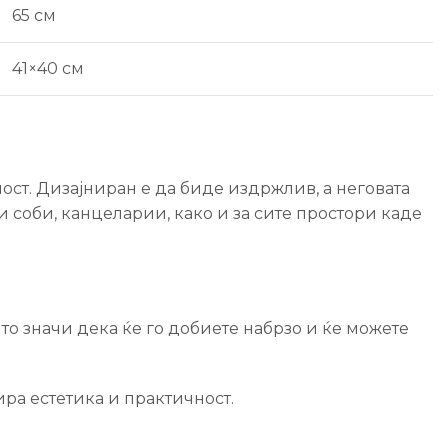
65 см
41×40 см
ост. Дизајниран е да биде издржлив, а неговата
 соби, канцеларии, како и за сите простори каде
што значи дека ќе го добиете набрзо и ќе можете
ра естетика и практичност.