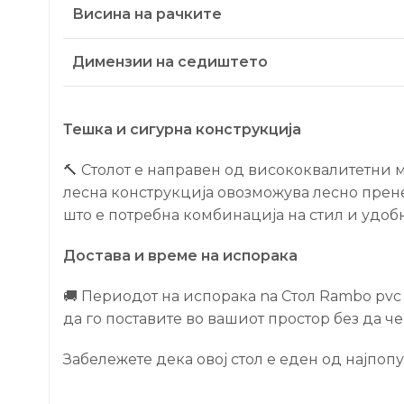
Висина на рачките
Димензии на седиштето
Тешка и сигурна конструкција
🔨 Столот е направен од висококвалитетни м
лесна конструкција овозможува лесно прене
што е потребна комбинација на стил и удобн
Достава и време на испорака
🚚 Периодот на испорака na Стол Rambo pvc 
да го поставите во вашиот простор без да че
Забележете дека овој стол е еден од најпо