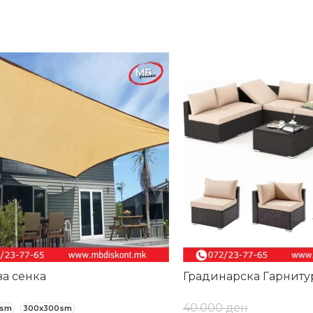
-24%
за сенка
Градинарска Гарниту
40.000
ден
0sm
300x300sm