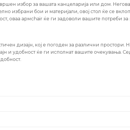
совршен избор за вашата канцеларија или дом. Него
елно избрани бои и материјали, овој стол ќе се вкл
т, оваа армchair ќе ги задоволи вашите потреби за
актичен дизајн, кој е погоден за различни простори.
ајн и удобност ќе ги исполнат вашите очекувања. Се
добност.