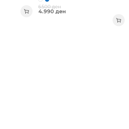
6.500
ден
4.990
ден