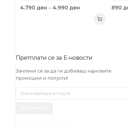
4.790
ден
–
4.990
ден
890
д
Претплати се за Е-новости
Зачлени се за да ги добиваш најновите
промоции и попусти!
ПРИЈАВИ СЕ
USEFUL 