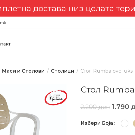
а достава низ целата територи
.mk
нтакт
, Маси и Столови
Столици
Стол Rumba pvc luks
Стол Rumba 
1.790
2.200
ден
Избери Боја