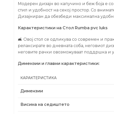
Mодерен дизајн во капучино и беж боја е 
стил и удобност на секој простор. Со внимат
Дизајниран да обезбеди максимална удобнос
Карактеристики на Стол Rumba pvc luks
🛋️ Овој стол се одликува со современ и пр
релаксирате во дневната соба, неговиот диз
неговите рачки овозможуваат поддршка и у
Димензии и главни карактеристики:
КАРАКТЕРИСТИКА
Димензии
Висина на седиштето