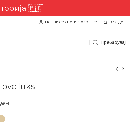
ја 🇲🇰
Најави се / Регистрирај се
0
/
0
ден
Пребарувај
pvc luks
ден