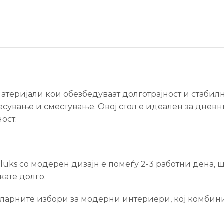
атеријали кои обезбедуваат долготрајност и стабилн
сување и сместување. Овој стол е идеален за дневни
ост.
luks со модерен дизајн е помеѓу 2-3 работни дена, 
кате долго.
пуларните избори за модерни интериери, кој комбини