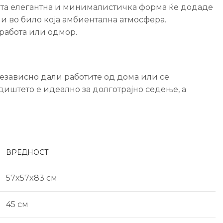
вата елегантна и минималистичка форма ќе додаде
опи во било која амбиентална атмосфера.
 работа или одмор.
 Независно дали работите од дома или се
диштето е идеално за долготрајно седење, а
ВРЕДНОСТ
57x57x83 см
45 см