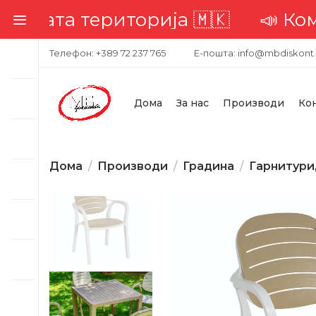
ата територија 🇲🇰
📣 Комплетн
Телефон: +389 72 237 765
Е-пошта: info@mbdiskont
Дома
За нас
Производи
Ко
Дома
Производи
Градина
Гарнитури
-19%