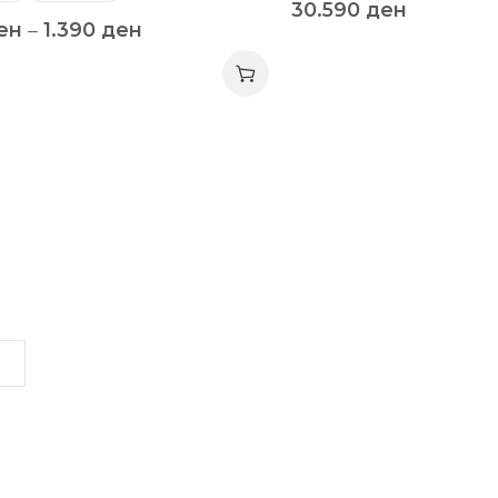
30.590
ден
ен
–
1.390
ден
LINKS
INFORMATION