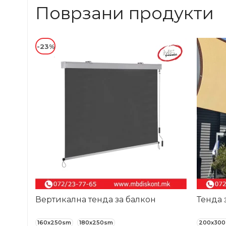
Поврзани продукти
-23%
-31%
Вертикална тенда за балкон
Тенда 
160x250sm
180x250sm
200x30