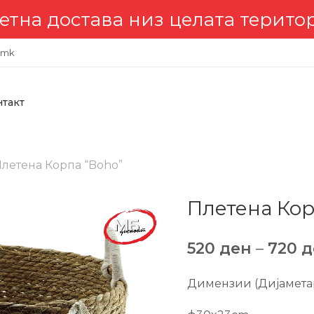
остава низ целата територија 
.mk
нтакт
летена Корпа “Boho”
Плетена Кор
520
ден
–
720
д
Димензии (Дијаметар