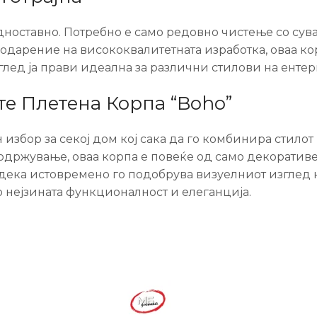
ноставно. Потребно е само редовно чистење со сува
одарение на висококвалитетната изработка, оваа кор
глед ја прави идеална за различни стилови на ент
те Плетена Корпа “Boho”
избор за секој дом кој сака да го комбинира стилот 
одржување, оваа корпа е повеќе од само декоративе
дека истовремено го подобрува визуелниот изглед 
о нејзината функционалност и елеганција.
-13%