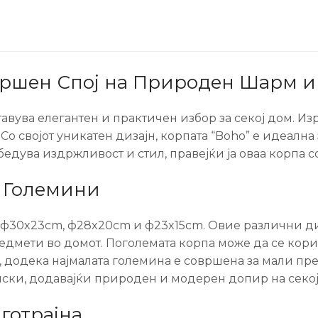
овршен Спој на Природен Шарм 
тавува елегантен и практичен избор за секој дом. И
 Со својот уникатен дизајн, корпата “Boho” е идеалн
бедува издржливост и стил, правејќи ја оваа корпа
 Големини
и: ф30x23cm, ф28x20cm и ф23x15cm. Овие различни д
редмети во домот. Поголемата корпа може да се кор
, додека најмалата големина е совршена за мали пр
лски, додавајќи природен и модерен допир на секој
готрајна