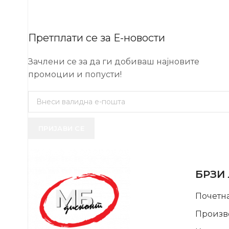
Претплати се за Е-новости
Зачлени се за да ги добиваш најновите
промоции и попусти!
ПРИЈАВИ СЕ
USEFUL 
БРЗИ
Почетн
Произв