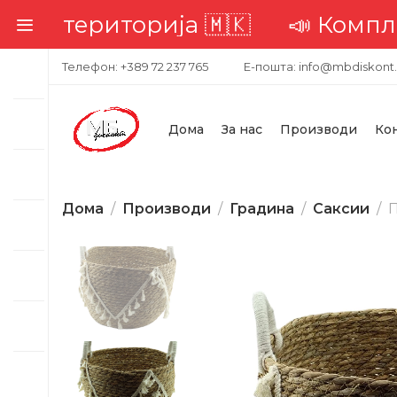
 територија 🇲🇰
📣 Комплетна д
Телефон: +389 72 237 765
Е-пошта: info@mbdiskont
Дома
За нас
Производи
Ко
Дома
Производи
Градина
Саксии
П
-24%