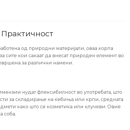
и Практичност
зработена од природни материјали, оваа корпа
а за сите кои сакаат да внесат природен елемент во
 совршена за различни намени.
имензии нудат флексибилност во употребата, што
исти за складирање на ќебиња или крпи, средната
едмети како што се козметика или клучеви. Овие
а соба.