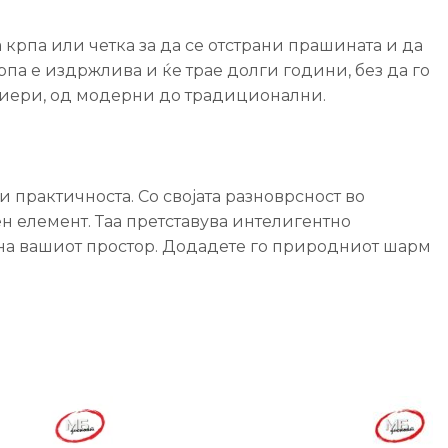
 крпа или четка за да се отстрани прашината и да
па е издржлива и ќе трае долги години, без да го
ериери, од модерни до традиционални.
и практичноста. Со својата разноврсност во
н елемент. Таа претставува интелигентно
на вашиот простор. Додадете го природниот шарм
-21%