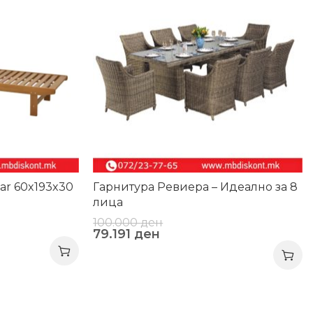
ar 60x193x30
Гарнитура Ревиера – Идеално за 8
лица
100.000
ден
79.191
ден