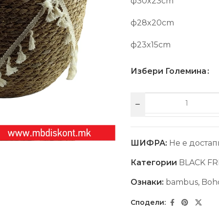
ф30x23cm
ф28x20cm
ф23x15cm
Избери Големина
ШИФРА:
Не е достап
Категории
BLACK FR
Ознаки:
bambus
,
Boh