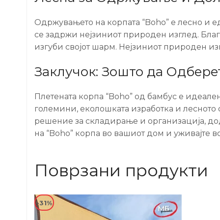
Одржувањето на корпата “Boho” е лесно и ед
се задржи нејзиниот природен изглед. Благ
изгуби својот шарм. Нејзиниот природен из
Заклучок: Зошто да Одбере
Плетената корпа “Boho” од бамбус е идеален 
големини, еколошката изработка и лесното 
решение за складирање и организација, до
на “Boho” корпа во вашиот дом и уживајте в
Поврзани продукти
-31%
-5%