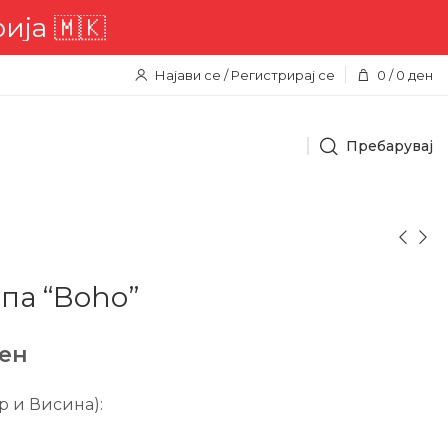
🇲🇰
Најави се / Регистрирај се
0
/
0
ден
Пребарувај
па “Boho”
ен
 и Висина):