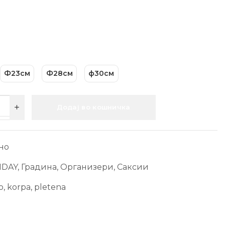
Ф23см
Ф28см
ф30см
Додај во кошничка
но
IDAY
,
Градина
,
Организери
,
Саксии
o
,
korpa
,
pletena