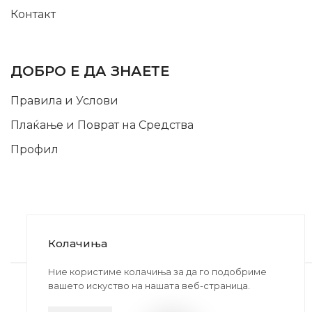
Контакт
INFORMATION
ДОБРО Е ДА ЗНАЕТЕ
Правила и Услови
Плаќање и Поврат на Средства
Профил
Колачиња
2020-2024 © MB DISKONT. Изработено од
Ние користиме колачиња за да го подобриме
вашето искуство на нашата веб-страница.
БРАМИТ ДООЕЛ
Прикажените цени се со вклучен ДДВ