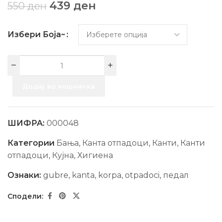
439
ден
550
ден
Избери Боја~
Додај во кошничка
ШИФРА:
000048
Категории
Бања
,
Канта отпадоци
,
Канти
,
Канти
отпадоци
,
Кујна
,
Хигиена
Ознаки:
gubre
,
kanta
,
korpa
,
otpadoci
,
педал