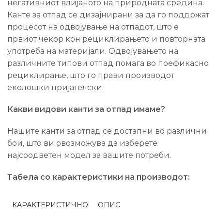
негативниот влијаното на природната средина.
Канте за отпад се дизајнирани за да го поддржат
процесот на одвојување на отпадот, што е
првиот чекор кон рециклирањето и повторната
употреба на материјали. Одвојувањето на
различните типови отпад помага во поефикасно
рециклирање, што го прави производот
еколошки пријателски.
Какви видови канти за отпад имаме?
Нашите канти за отпад се достапни во различни
бои, што ви овозможува да изберете
најсоодветен модел за вашите потреби.
Табела со карактеристики на производот:
КАРАКТЕРИСТИЧНО
ОПИС