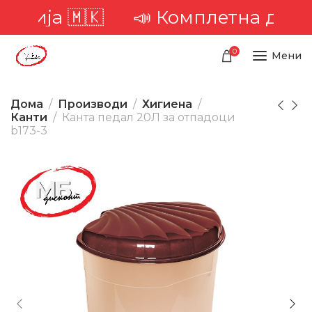
ија 🇲🇰
📣 Комплетна достава 
0
Мени
Дома
Производи
Хигиена
Канти
Канта педал 20Л за отпадоци
b173-3
-20%