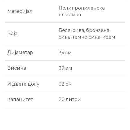
Полипропиленска
Материјал
пластика
Бела, сива, бронзена,
Боја
сина, темно сина, крем
Дијаметар
35 см
Висина
38 см
И двете долу
32 см
Капацитет
20 литри