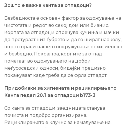
Зошто е важна канта за отпадоци?
Безбедноста е основен фактор за одржување на
чистотата и редот во секој дом или бизнис.
Корпата за отпадоци спречува кучиња и мачки
да претураат низ ѓубрето и да го шират наоколу,
што го прави нашето опкружување похигиенско
и безбедно. Покрај тоа, корпите за отпад
помагаат во одржувањето на добри
меѓусоседски односи, бидејќи прецизно
покажуваат каде треба да се фрла отпадот.
Придобивки за хигиената и рециклирањето
Канта педал 20Л за отпадоци b173-3
Со канта за отпадоци, заедницата станува
почиста и подобро организирана.
Рециклирањето е клучно за намалување на