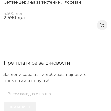
Сет тенџериња за тестенини Хофман
4.500
ден
2.590
ден
Претплати се за Е-новости
Зачлени се за да ги добиваш најновите
промоции и попусти!
ПРИЈАВИ СЕ