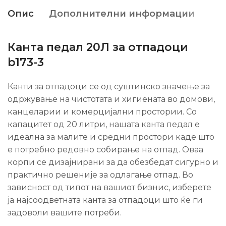
Опис
Дополнителни информации
Канта педал 20Л за отпадоци
b173-3
Канти за отпадоци се од суштинско значење за
одржување на чистотата и хигиената во домови,
канцеларии и комерцијални простории. Со
капацитет од 20 литри, нашата канта педал е
идеална за малите и средни простори каде што
е потребно редовно собирање на отпад. Оваа
корпи се дизајнирани за да обезбедат сигурно и
практично решеније за одлагање отпад. Во
зависност од типот на вашиот бизнис, изберете
ја најсоодветната канта за отпадоци што ќе ги
задоволи вашите потреби.