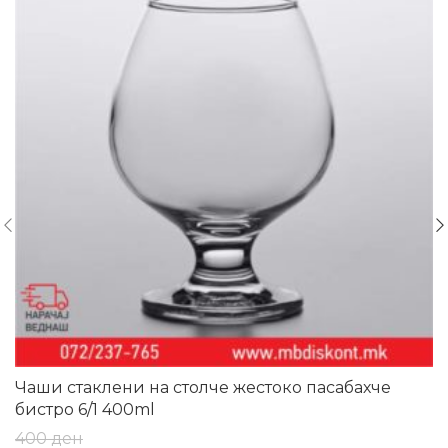
Чаши стаклени на столче жестоко пасабахче
бистро 6/1 400ml
400
ден