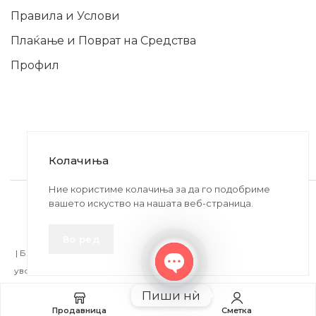
Правила и Услови
Плаќање и Поврат на Средства
Профил
Колачиња
2020-2024 © MB DISKONT. Изработено од
Ние користиме колачиња за да го подобриме
вашето искуство на нашата веб-страница.
БРАМИТ ДООЕЛ
Прикажените цени се со вклучен ДДВ
Во ред
| БРАЌА МИНКОВИ 57, 2400 СТРУМИЦА | ДПТУ
БРАМИТ
ДООЕЛ
увоз-извоз Струмица Д.Б.: MK4027005146330 | ЕМБС: 6030530 |
Open
Пиши нѝ
chaty
Додај во кошничка
Продавница
Сметка