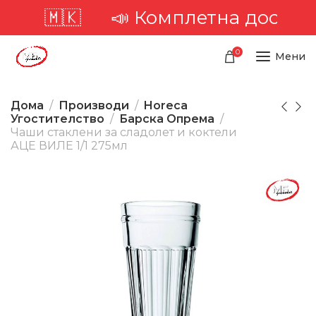
а 🇲🇰
📣 Комплетна достава низ
0
Мени
Дома
Производи
Horeca
Угостителство
Барска Опрема
Чаши стаклени за сладолет и коктели
АЦЕ ВИЛЕ 1/1 275мл
-21%