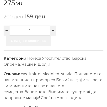
275мл
159
ден
200
ден
Додај во кошничка
Категории
Horeca Угостителство
,
Барска
Опрема
,
Чаши и Шолји
Ознаки:
casi
,
koktel
,
sladoled
,
staklo
,
Пополнете го
вашиот личен простор со Божиќна сјај и загрејте
ги моментите на вас и вашето
семејство. Запомнете: Вие имате супермоќ да
направите магија! Среќна Нова гoдина.