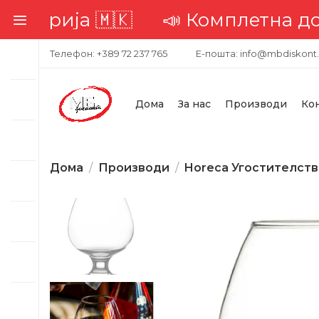
 Комплетна достава низ целата
Телефон: +389 72 237 765
Е-пошта: info@mbdiskont
Дома
За нас
Производи
Ко
Дома
Производи
Horeca Угостителст
-18%