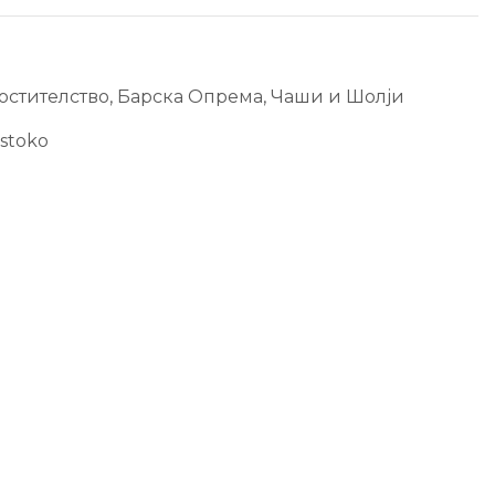
остителство
,
Барска Опрема
,
Чаши и Шолји
stoko