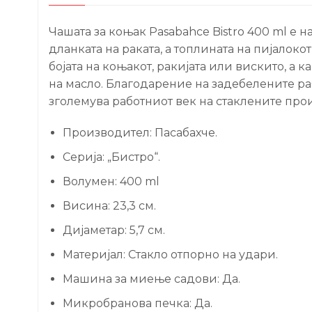
Чашата за коњак Pasabahce Bistro 400 ml е
дланката на раката, а топлината на пијалок
бојата на коњакот, ракијата или вискито, а
на масло. Благодарение на задебелените р
зголемува работниот век на стаклените прои
Производител: Пасабахче.
Серија: „Бистро“.
Волумен: 400 ml
Висина: 23,3 см.
Дијаметар: 5,7 см.
Материјал: Стакло отпорно на удари.
Машина за миење садови: Да.
Микробранова печка: Да.