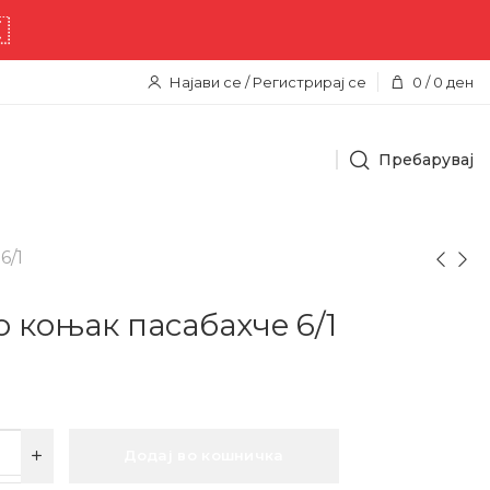
остава низ целата територија 
Најави се / Регистрирај се
0
/
0
ден
Пребарувај
6/1
 коњак пасабахчe 6/1
Додај во кошничка