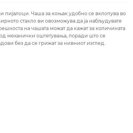
и пијалоци. Чаша за коњак удобно се вклопува во
оѕирното стакло ви овозможува да ја набљудувате
трешноста на чашата можат да кажат за количината
 од механички оштетувања, поради што се
дови без да се грижат за нивниот изглед.