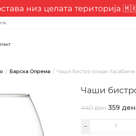
 територија 🇲🇰
📣 Комплетна д
.mk
нтакт
во
Барска Опрема
Чаши бистро коњак пасабахчe 
Чаши бистро
359
ден
440
ден