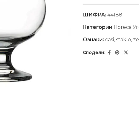
ШИФРА:
44188
Категории
Horeca Уг
Ознаки:
casi
,
staklo
,
ze