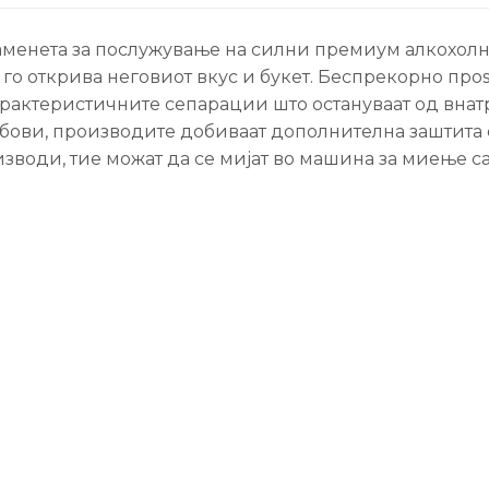
 наменета за послужување на силни премиум алкохолн
от го открива неговиот вкус и букет. Беспрекорно пр
 карактеристичните сепарации што остануваат од вна
абови, производите добиваат дополнителна заштита
зводи, тие можат да се мијат во машина за миење са