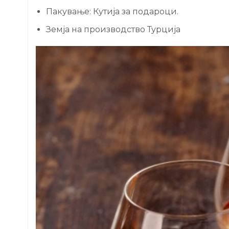
Пакување: Кутија за подароци.
Земја на производство Турција