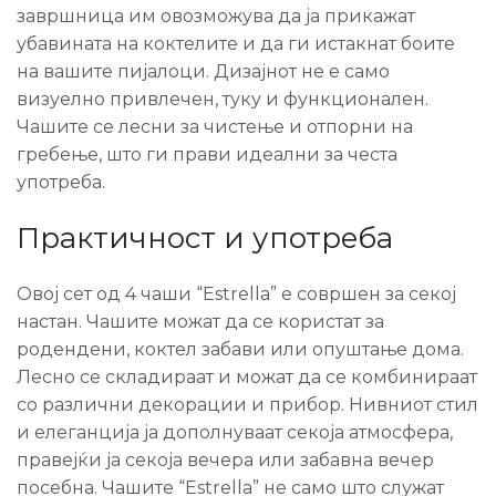
завршница им овозможува да ја прикажат
убавината на коктелите и да ги истакнат боите
на вашите пијалоци. Дизајнот не е само
визуелно привлечен, туку и функционален.
Чашите се лесни за чистење и отпорни на
гребење, што ги прави идеални за честа
употреба.
Практичност и употреба
Овој сет од 4 чаши “Estrella” е совршен за секој
настан. Чашите можат да се користат за
родендени, коктел забави или опуштање дома.
Лесно се складираат и можат да се комбинираат
со различни декорации и прибор. Нивниот стил
и елеганција ја дополнуваат секоја атмосфера,
правејќи ја секоја вечера или забавна вечер
посебна. Чашите “Estrella” не само што служат