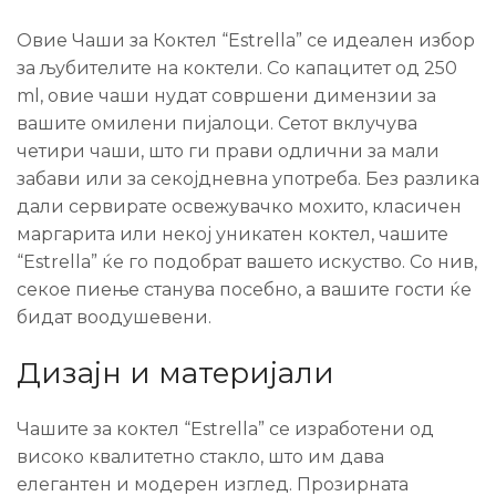
Овие Чаши за Коктел “Estrella” се идеален избор
за љубителите на коктели. Со капацитет од 250
ml, овие чаши нудат совршени димензии за
вашите омилени пијалоци. Сетот вклучува
четири чаши, што ги прави одлични за мали
забави или за секојдневна употреба. Без разлика
дали сервирате освежувачко мохито, класичен
маргарита или некој уникатен коктел, чашите
“Estrella” ќе го подобрат вашето искуство. Со нив,
секое пиење станува посебно, а вашите гости ќе
бидат воодушевени.
Дизајн и материјали
Чашите за коктел “Estrella” се изработени од
високо квалитетно стакло, што им дава
елегантен и модерен изглед. Прозирната