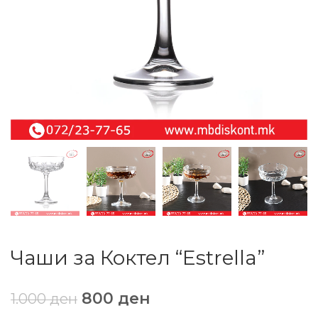
Чаши за Коктел “Estrella”
800
ден
1.000
ден