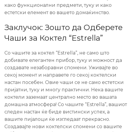
како функционални предмети, туку и како
естетски елемент во вашето домаќинство.
Заклучок: Зошто да Одберете
Чаши за Коктел “Estrella”
Со чашите за коктел “Estrella”, не само што
добивате елегантен прибор, туку и можност да
создавате незаборавни спомени. Уживајте во
секој момент и направете го секој коктелски
настан посебен. Овие чаши се не само естетски
пријатни, туку и многу практични. Нека вашите
коктели заземаат централно место во вашата
домашна атмосфера! Со чашите “Estrella”, вашиот
следен настан ќе биде вистински успех, а
вашите пијалоци ќе изгледаат прекрасно.
Создавајте нови коктелски спомени со вашите