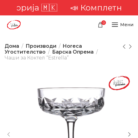
риторија 🇲🇰
📣 Комплетна дост
0
Мени
Дома
Производи
Horeca
Угостителство
Барска Опрема
Чаши за Коктел “Estrella”
-20%