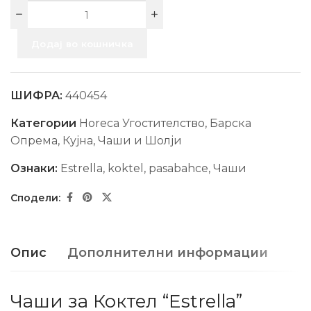
Додај во кошничка
ШИФРА:
440454
Категории
Horeca Угостителство
,
Барска
Опрема
,
Кујна
,
Чаши и Шолји
Ознаки:
Estrella
,
koktel
,
pasabahce
,
Чаши
Опис
Дополнителни информации
Чаши за Коктел “Estrella”