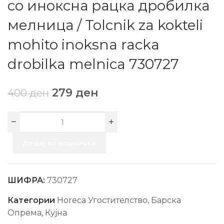
со иноксна рацка дробилка
мелница / Tolcnik za kokteli
mohito inoksna racka
drobilka melnica 730727
279
ден
400
ден
Додај во кошничка
ШИФРА:
730727
Категории
Horeca Угостителство
,
Барска
Опрема
,
Кујна