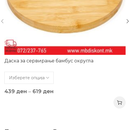
Даска за сервирање бамбус округла
439
ден
–
619
ден