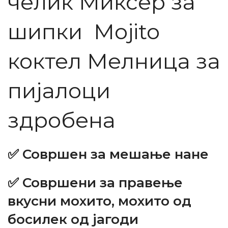
челик Миксер за
шипки Mojito
коктел Мелница за
пијалоци
здробена
✅ Совршен за мешање нане
✅ Совршени за правење
вкусни мохито, мохито од
босилек од јагоди