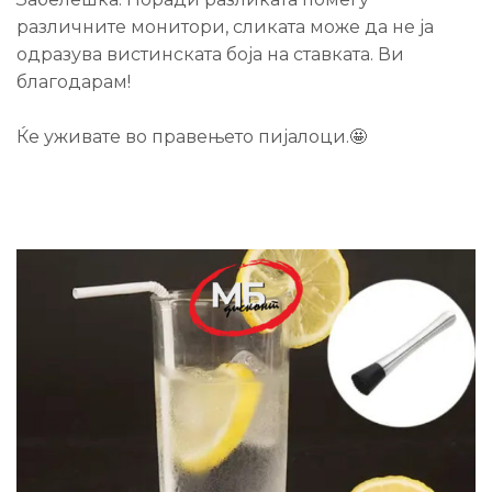
различните монитори, сликата може да не ја
одразува вистинската боја на ставката. Ви
благодарам!
Ќе уживате во правењето пијалоци.🤩