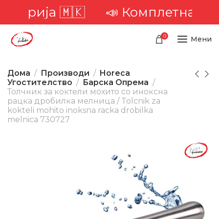
ија 🇲🇰
📣 Комплетна достава 
0
Мени
Дома
Производи
Horeca
Угостителство
Барска Опрема
Толчник за коктели мохито со иноксна
рацка дробилка мелница / Tolcnik za
kokteli mohito inoksna racka drobilka
melnica 730727
-30%