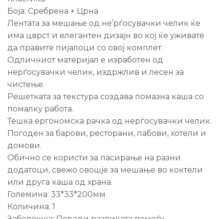
Боја: Сребрена + Црна
Лентата за мешање од не’рѓосувачки челик ќе
има цврст и елегантен дизајн во кој ќе уживате
да правите пијалоци со овој комплет.
Одличниот материјал е изработен од
нерѓосувачки челик, издржлив и лесен за
чистење.
Решетката за текстура создава помазна каша со
помалку работа.
Тешка ергономска рачка од нерѓосувачки челик.
Погоден за барови, ресторани, пабови, хотели и
домови.
Обично се користи за пасирање на разни
додатоци, свежо овошје за мешање во коктели
или друга каша од храна.
Големина: 33*33*200мм
Количина: 1
Забелешка: Поради разликата помеѓу