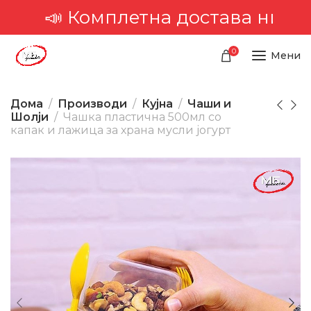
Комплетна достава низ целата 
0
Мени
Дома
Производи
Кујна
Чаши и
Шолји
Чашка пластична 500мл со
капак и лажица за храна мусли јогурт
-29%