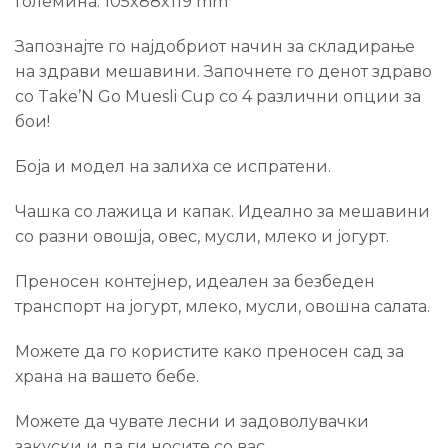
Големина: 105x88x119 mm
Запознајте го најдобриот начин за складирање
на здрави мешавини. Започнете го денот здраво
со Take’N Go Muesli Cup со 4 различни опции за
бои!
Боја и модел на залиха се испратени.
Чашка со лажица и капак. Идеално за мешавини
со разни овошја, овес, мусли, млеко и јогурт.
Преносен контејнер, идеален за безбеден
транспорт на јогурт, млеко, мусли, овошна салата.
Можете да го користите како преносен сад за
храна на вашето бебе.
Можете да чувате лесни и задоволувачки
закуски и да ги носите со вас.