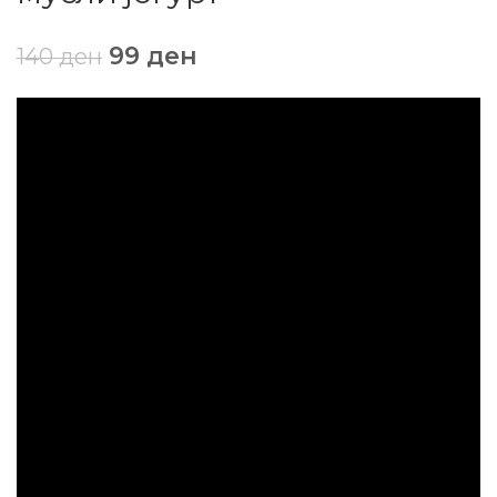
99
ден
140
ден