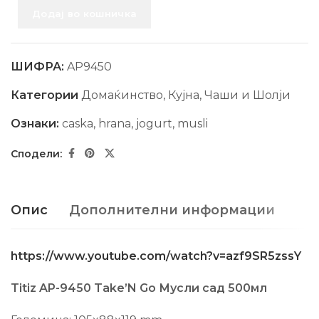
Додај во кошничка
ШИФРА:
AP9450
Категории
Домаќинство
,
Кујна
,
Чаши и Шолји
Ознаки:
caska
,
hrana
,
jogurt
,
musli
Опис
Дополнителни информации
https://www.youtube.com/watch?v=azf9SR5zssY
Titiz AP-9450 Take’N Go Мусли сад 500мл