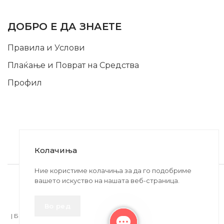
INFORMATION
ДОБРО Е ДА ЗНАЕТЕ
Правила и Услови
Плаќање и Поврат на Средства
Профил
Колачиња
2020-2024 © MB DISKONT. Изработено од
Ние користиме колачиња за да го подобриме
вашето искуство на нашата веб-страница.
БРАМИТ ДООЕЛ
Прикажените цени се со вклучен ДДВ
Во ред
| БРАЌА МИНКОВИ 57, 2400 СТРУМИЦА | ДПТУ
БРАМИТ
ДООЕЛ