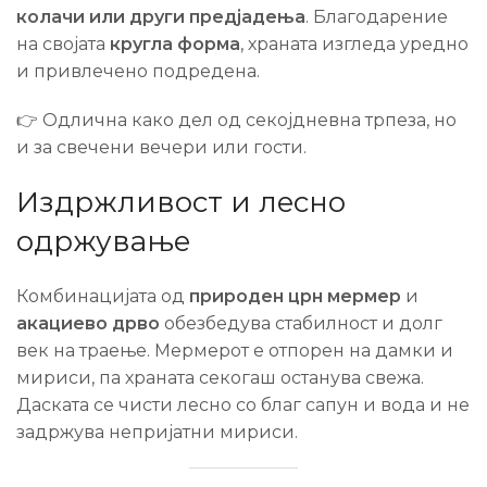
колачи или други предјадења
. Благодарение
на својата
кругла форма
, храната изгледа уредно
и привлечено подредена.
👉 Одлична како дел од секојдневна трпеза, но
и за свечени вечери или гости.
Издржливост и лесно
одржување
Комбинацијата од
природен црн мермер
и
акациево дрво
обезбедува стабилност и долг
век на траење. Мермерот е отпорен на дамки и
мириси, па храната секогаш останува свежа.
Даската се чисти лесно со благ сапун и вода и не
задржува непријатни мириси.