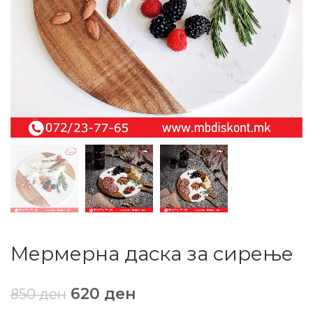
Мермерна даска за сирење
620
ден
850
ден