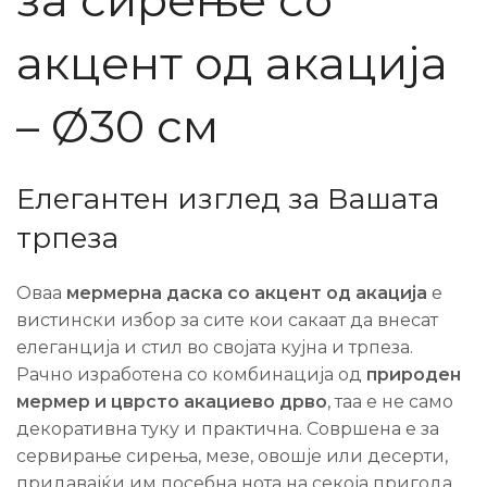
за сирење со
акцент од акација
– Ø30 см
Елегантен изглед за Вашата
трпеза
Оваа
мермерна даска со акцент од акација
е
вистински избор за сите кои сакаат да внесат
елеганција и стил во својата кујна и трпеза.
Рачно изработена со комбинација од
природен
мермер и цврсто акациево дрво
, таа е не само
декоративна туку и практична. Совршена е за
сервирање сирења, мезе, овошје или десерти,
придавајќи им посебна нота на секоја пригода.