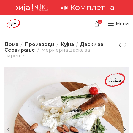
орија 🇲🇰
📣 Комплетна достава
0
Мени
Дома
Производи
Кујна
Даски за
Сервирање
Мермерна даска за
сирење
-27%