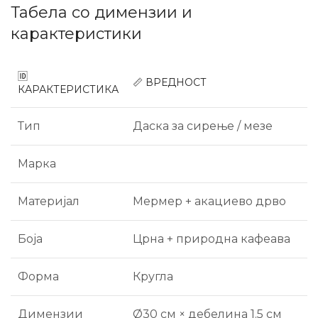
Табела со димензии и
карактеристики
🆔
📏 ВРЕДНОСТ
КАРАКТЕРИСТИКА
Тип
Даска за сирење / мезе
Марка
Материјал
Мермер + акациево дрво
Боја
Црна + природна кафеава
Форма
Кругла
Димензии
Ø30 см × дебелина 1.5 см