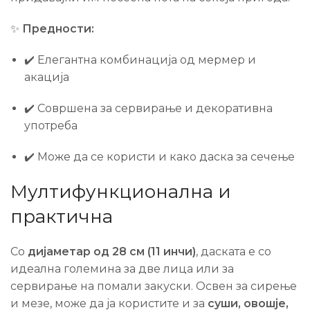
✨
Предности:
✔️ Елегантна комбинација од мермер и
акација
✔️ Совршена за сервирање и декоративна
употреба
✔️ Може да се користи и како даска за сечење
Мултифункционална и
практична
Со
дијаметар од 28 см (11 инчи)
, даската е со
идеална големина за две лица или за
сервирање на помали закуски. Освен за сирење
и мезе, може да ја користите и за
суши, овошје,