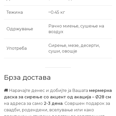
Тежина
~0.45 кг
Рачно миење, сушење на
Одржување
воздух
Сирење, мезе, десерти,
Употреба
суши, овошје
Брза достава
🚚 Нарачајте денес и добијте ја Вашата
мермерна
даска за сирење со акцент од акација – Ø28 см
на адреса за само
2-3 дена
. Совршен подарок за
свадби, родендени, вселување или како