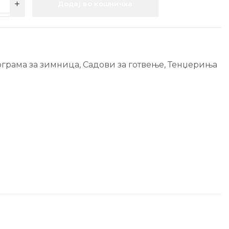
Додај во кошничка
грама за зимница
,
Садови за готвење
,
Тенџериња