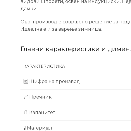
видови шпорети, освен на индукциски. Неј
дамки.
Овој производ е совршено решение за подго
Идеална е и за варење зимница.
Главни карактеристики и димен
КАРАКТЕРИСТИКА
🆔 Шифра на производ
📏 Пречник
🫙 Капацитет
🧪 Материјал