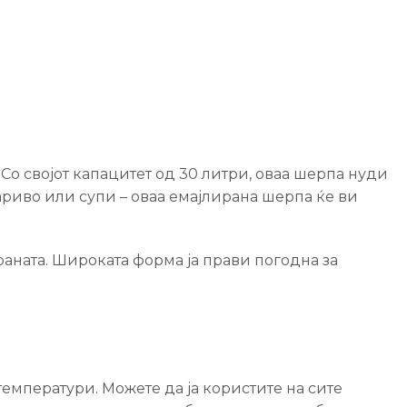

Со својот капацитет од 30 литри, оваа шерпа нуди
риво или супи – оваа емајлирана шерпа ќе ви
раната. Широката форма ја прави погодна за
емператури. Можете да ја користите на сите