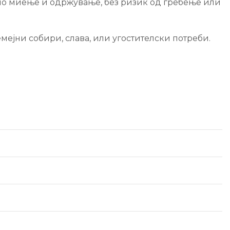
но миење и одржување, без ризик од гребење или
ејни собири, слава, или угостителски потреби.