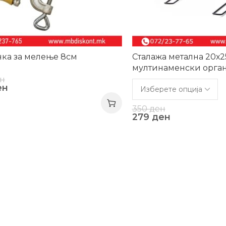
ка за мелење 8см
Сталажа метална 20х
мултинаменски орган
закачување
н
ен
350
ден
279
ден