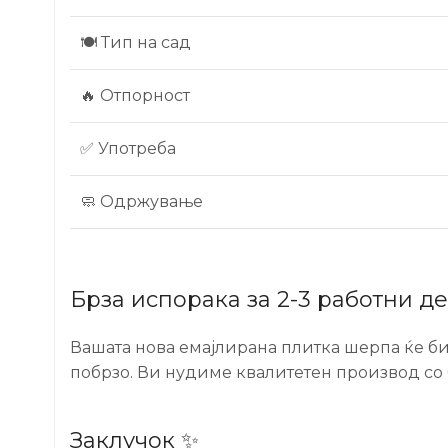
🍽 Тип на сад
🔥 Отпорност
✅ Употреба
🧼 Одржување
Брза испорака за 2-3 работни де
Вашата нова емајлирана плитка шерпа ќе би
побрзо. Ви нудиме квалитетен производ со б
Заклучок ✨