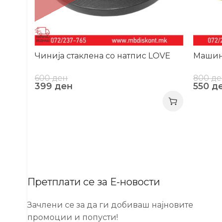
Чинија стаклена со натпис LOVE
Машин
600
ден
800
де
399
ден
550
д
Претплати се за Е-новости
Зачлени се за да ги добиваш најновите
промоции и попусти!