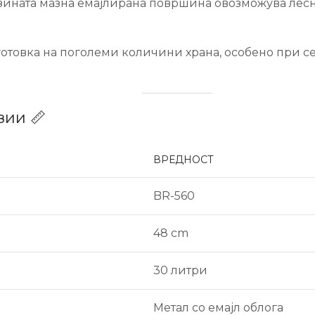
зината мазна емајлирана површина овозможува лес
товка на поголеми количини храна, особено при сем
зии 📏
ВРЕДНОСТ
BR-560
48 cm
30 литри
Метал со емајл облога