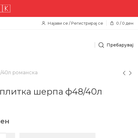
Најави се / Регистрирај се
0
/
0
ден
Пребарувај
/40л романска
 плитка шерпа ф48/40л
ен