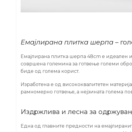
Емајлирана плитка шерпа
– гол
Емајлирана плитка шерпа 48cm е идеален из
совршена големина за готвење големи обро
биде од голема корист.
Изработена е од висококвалитетен материјал
рамномерно готвење, а нејзината голема п
Издржлива и лесна за одржувањ
Една од главните предности на емајлиранит