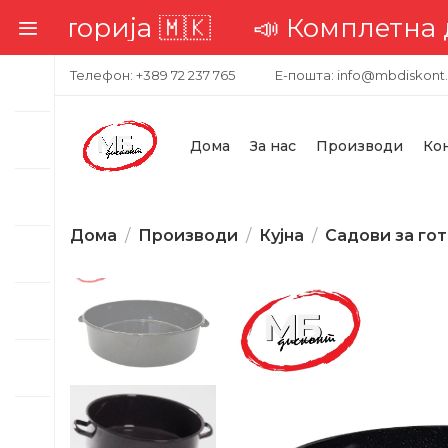
рија 🇲🇰
📣 Комплетна достава 
Телефон: +389 72 237 765
Е-пошта: info@mbdiskont
Дома
За нас
Производи
Ко
Дома
Производи
Кујна
Садови за го
-28%