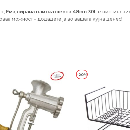
ст,
Емајлирана плитка шерпа 48cm 30L
е вистинскио
оваа можност – додадете ја во вашата кујна денес!
-20%