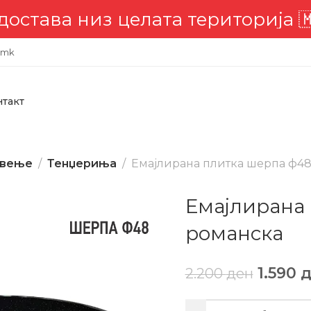
низ целата територија 🇲🇰
.mk
нтакт
твење
Тенџериња
Емајлирана плитка шерпа ф48
Емајлирана
романска
1.590
д
2.200
ден