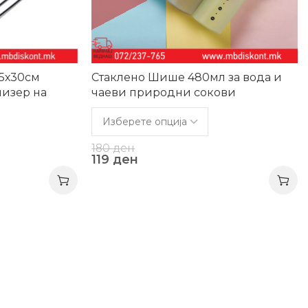
25х30см
Стаклено Шише 480мл за вода и
изер на
чаеви природни сокови
180
ден
119
ден