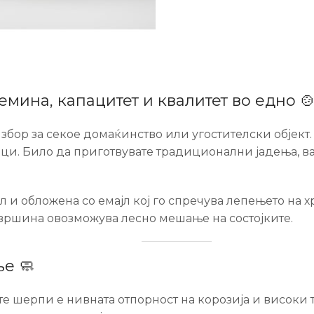
емина, капацитет и квалитет во едно 
бор за секое домаќинство или угостителски објект. 
ци. Било да приготвувате традиционални јадења, ва
 и обложена со емајл кој го спречува лепењето на х
овршина овозможува лесно мешање на состојките.
е 🧼
е шерпи е нивната отпорност на корозија и високи т