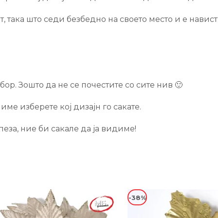
т, така што седи безбедно на своето место и е навис
р. Зошто да не се почестите со сите нив 🙂
име изберете кој дизајн го сакате.
еза, ние би сакале да ја видиме!
-38%