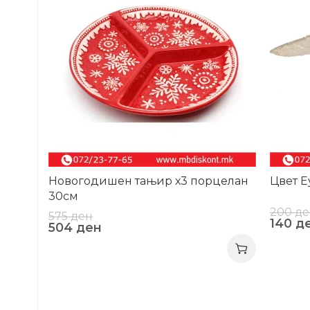
Новогодишен тањир х3 порцелан
Цвет Е
30см
200
де
575
ден
140
д
504
ден