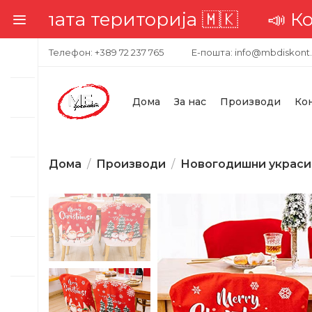
ата територија 🇲🇰
📣 Комплет
Телефон: +389 72 237 765
Е-пошта: info@mbdiskont
Дома
За нас
Производи
Ко
Дома
Производи
Новогодишни украси
-0%