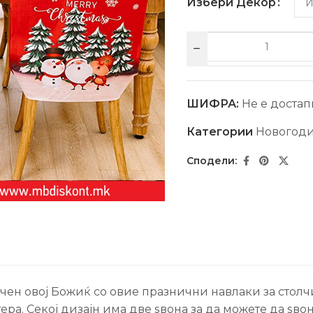
Избери Декор
ШИФРА:
Не е достап
Категории
Новогоди
чен овој Божиќ со овие празнични навлаки за столч
ера. Секој дизајн има две ѕвона за да можете да ѕво