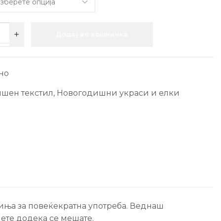
Додај во кошничка
но
шен текстил
,
Новогодишни украси и елки
иња за повеќекратна употреба. Веднаш
нете додека се мешате.