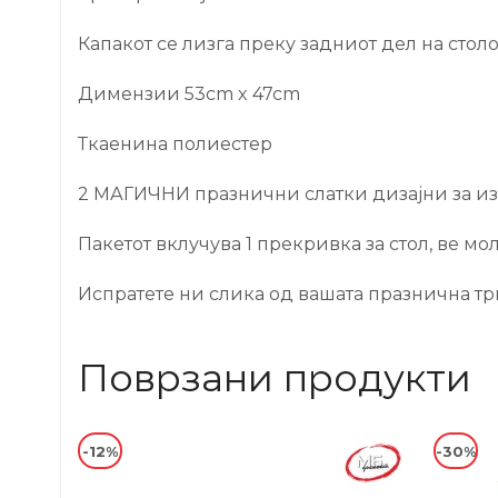
Капакот се лизга преку задниот дел на столо
Димензии 53cm x 47cm
Ткаенина полиестер
2 МАГИЧНИ празнични слатки дизајни за избо
Пакетот вклучува 1 прекривка за стол, ве мол
Испратете ни слика од вашата празнична трп
Поврзани продукти
-12%
-30%