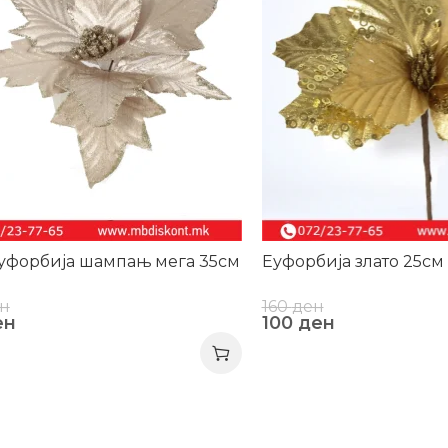
уфорбија шампањ мега 35см
Еуфорбија злато 25см
н
160
ден
ен
100
ден