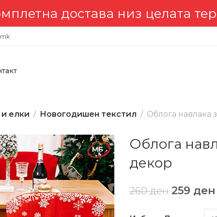
на достава низ целата територ
.mk
нтакт
 и елки
Новогодишен текстил
Облога навлака 
Облога навл
декор
259
ден
260
ден