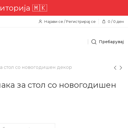
ија 🇲🇰
Најави се / Регистрирај се
0
/
0
ден
Пребарувај
за стол со новогодишен декор
ака за стол со новогодишен