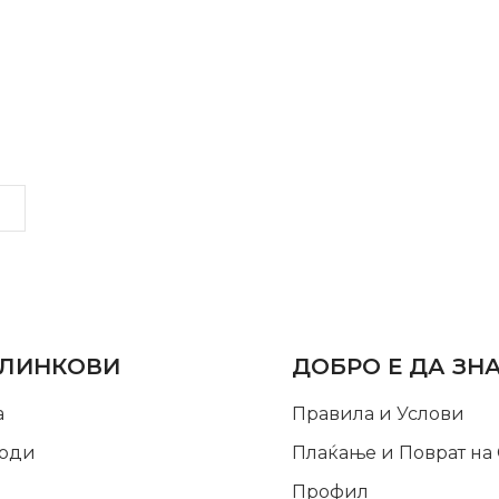
LINKS
INFORMATION
 ЛИНКОВИ
ДОБРО Е ДА ЗН
а
Правила и Услови
оди
Плаќање и Поврат на
Профил