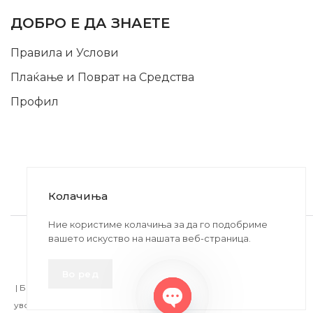
ДОБРО Е ДА ЗНАЕТЕ
Правила и Услови
Плаќање и Поврат на Средства
Профил
Колачиња
2020-2024 © MB DISKONT. Изработено од
Ние користиме колачиња за да го подобриме
вашето искуство на нашата веб-страница.
БРАМИТ ДООЕЛ
Прикажените цени се со вклучен ДДВ
Во ред
| БРАЌА МИНКОВИ 57, 2400 СТРУМИЦА | ДПТУ
БРАМИТ
ДООЕЛ
увоз-извоз Струмица Д.Б.: MK4027005146330 | ЕМБС: 6030530 |