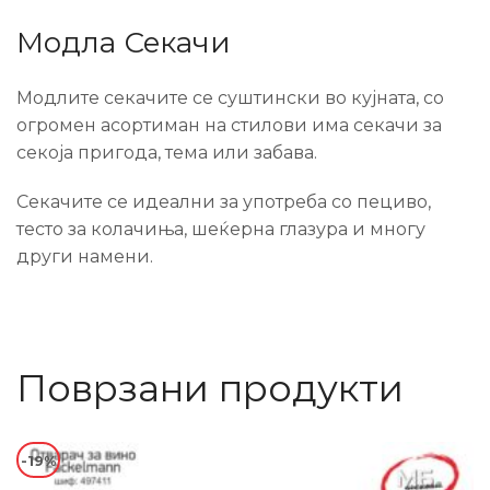
Модла Секачи
Модлите секачите се суштински во кујната, со
огромен асортиман на стилови има секачи за
секоја пригода, тема или забава.
Секачите се идеални за употреба со пециво,
тесто за колачиња, шеќерна глазура и многу
други намени.
Поврзани продукти
-19%