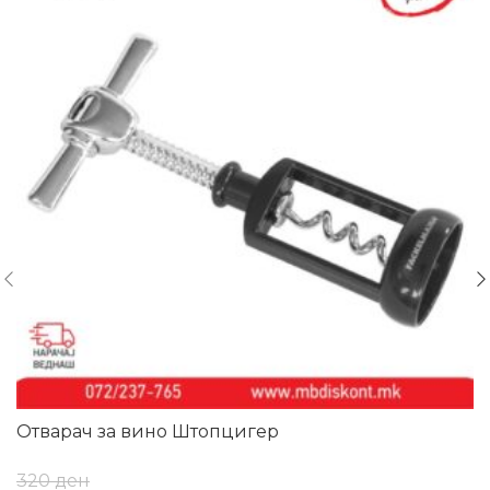
Отварач за вино Штопцигер
320
ден