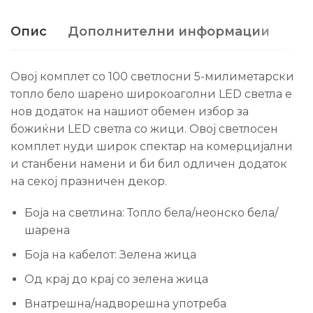
Опис
Дополнителни информации
Овој комплет со 100 светлосни 5-милиметарски
топло бело шарено широкоаголни LED светла е
нов додаток на нашиот обемен избор за
божиќни LED светла со жици. Овој светлосен
комплет нуди широк спектар на комерцијални
и станбени намени и би бил одличен додаток
на секој празничен декор.
Боја на светлина: Топло бела/неонско бела/
шарена
Боја на кабелот: Зелена жица
Од крај до крај со зелена жица
Внатрешна/надворешна употреба