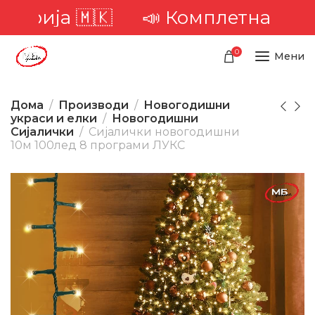
а 🇲🇰
📣 Комплетна достава ни
0
Мени
Дома
Производи
Новогодишни
украси и елки
Новогодишни
Сијалички
Сијалички новогодишни
10м 100лед 8 програми ЛУКС
-0%