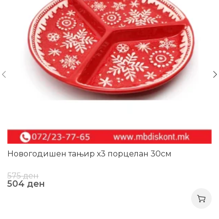
Новогодишен тањир х3 порцелан 30см
575
ден
504
ден