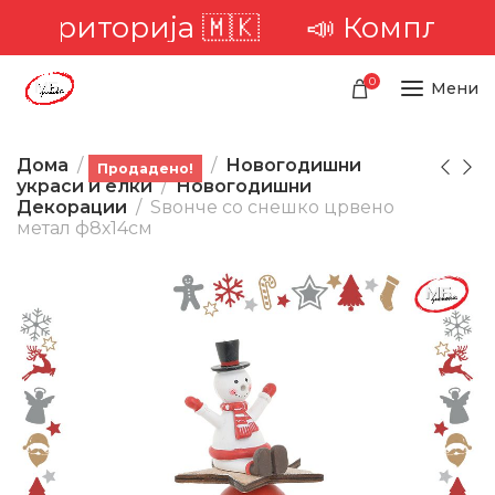
а територија 🇲🇰
📣 Комплетна 
0
Мени
Дома
Производи
Новогодишни
Продадено!
украси и елки
Новогодишни
Декорации
Ѕвонче со снешко црвено
метал ф8х14см
-47%