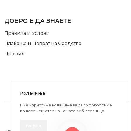
INFORMATION
ДОБРО Е ДА ЗНАЕТЕ
Правила и Услови
Плаќање и Поврат на Средства
Профил
Колачиња
2020-2024 © MB DISKONT. Изработено од
Ние користиме колачиња за да го подобриме
вашето искуство на нашата веб-страница.
БРАМИТ ДООЕЛ
Прикажените цени се со вклучен ДДВ
Во ред