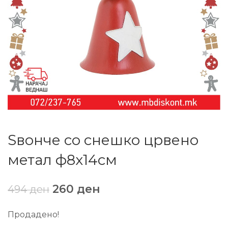
Ѕвонче со снешко црвено
метал ф8х14см
260
ден
494
ден
Продадено!