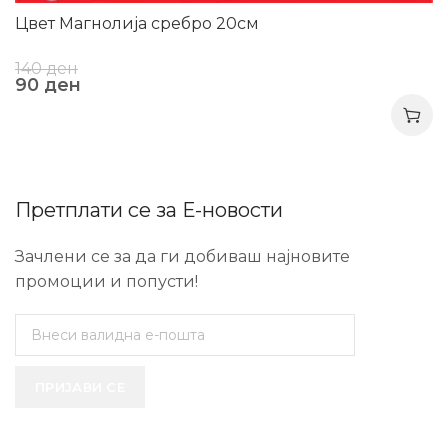
Цвет Магнолија сребро 20см
140
ден
90
ден
Претплати се за Е-новости
Зачлени се за да ги добиваш најновите
промоции и попусти!
ПРИЈАВИ СЕ