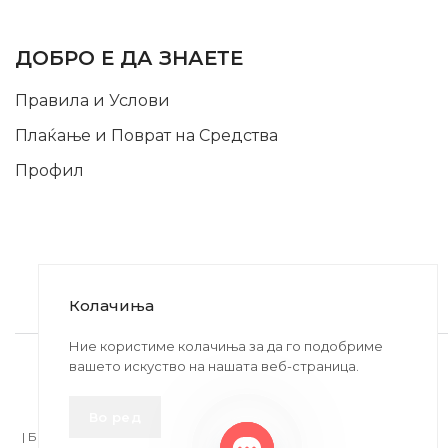
INFORMATION
ДОБРО Е ДА ЗНАЕТЕ
Правила и Услови
Плаќање и Поврат на Средства
Профил
Колачиња
2020-2024 © MB DISKONT. Изработено од
Ние користиме колачиња за да го подобриме
вашето искуство на нашата веб-страница.
БРАМИТ ДООЕЛ
Прикажените цени се со вклучен ДДВ
Во ред
| БРАЌА МИНКОВИ 57, 2400 СТРУМИЦА | ДПТУ
БРАМИТ
ДООЕЛ