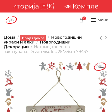
територија 🇲🇰
📣 Комплетна д
0
Мени
Дома
Производи
Новогодишни
Продадено!
украси и елки
Новогодишни
Декорации
Натпис дрвен на
закачување Drven visulec 25*34sm 79437