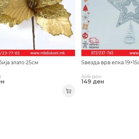
ија злато 25см
Ѕвезда врв елка 19×15
н
306
ден
ен
149
ден