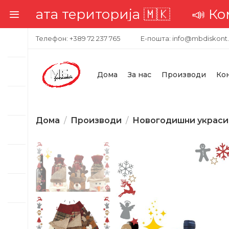
лата територија 🇲🇰
📣 Комплет
Телефон: +389 72 237 765
Е-пошта: info@mbdiskont
Дома
За нас
Производи
Ко
Дома
Производи
Новогодишни украси
-34%