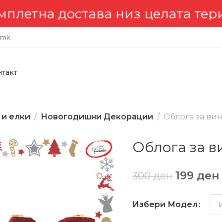
на достава низ целата територ
.mk
нтакт
 и елки
Новогодишни Декорации
Облога за ви
Облога за в
199
ден
300
ден
Избери Модел