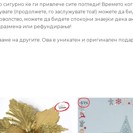
сигурно ќе ги привлече сите погледи! Времето кога
кувате (продолжете, го заслужувате тоа!) можете да 
доволство, можете да бидете спокојни знаејќи дека 
и размена или рефундирање!
аме на другите. Ова е уникатен и оригинален подар
-51%