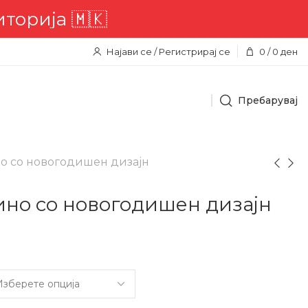
ија 🇲🇰
Најави се / Регистрирај се
0
/
0
ден
Пребарувај
но со новогодишен дизајн
ино со новогодишен дизајн