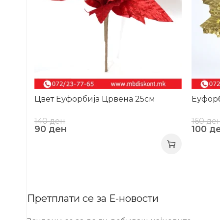
Цвет Еуфорбија Црвена 25см
Еуфорб
140
ден
160
де
90
ден
100
д
Претплати се за Е-новости