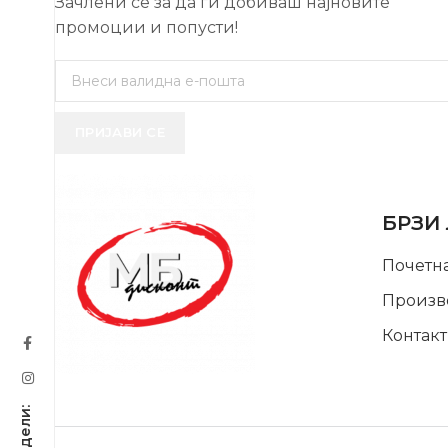
Зачлени се за да ги добиваш најновите
промоции и попусти!
ПРИЈАВИ СЕ
USEFUL 
БРЗИ
Почетн
Произв
Контакт
SUPPORT SERVICE