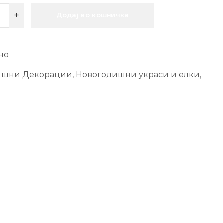
Додај во кошничка
но
ишни Декорации
,
Новогодишни украси и елки
,