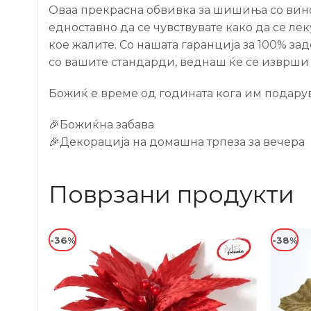
Оваа прекрасна обвивка за шишиња со вино 
едноставно да се чувствувате како да се ле
кое жалите. Со нашата гаранција за 100% за
со вашите стандарди, веднаш ќе се изврш
Божиќ е време од годината кога им подарув
🎉Божиќна забава
🎉Декорација на домашна трпеза за вечера
Поврзани продукти
-36%
-38%