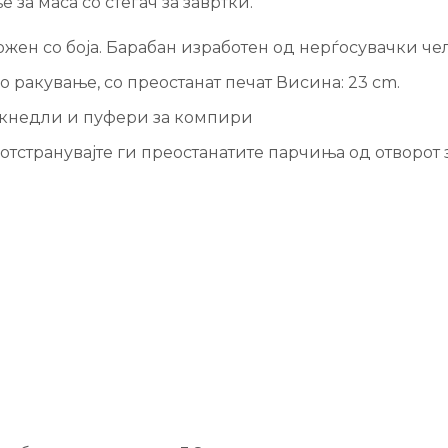
за маса со стегач за завртки.
ен со боја. Барабан изработен од нерѓосувачки чели
 ракување, со преостанат печат Висина: 23 cm.
 кнедли и пуфери за компири
 отстранувајте ги преостанатите парчиња од отворот