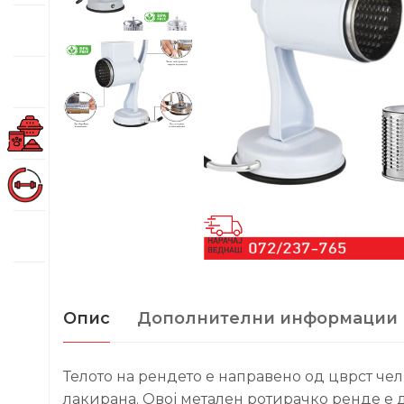
Опис
Дополнителни информации
Телото на рендето е направено од цврст чел
лакирана. Овој метален ротирачко ренде е д