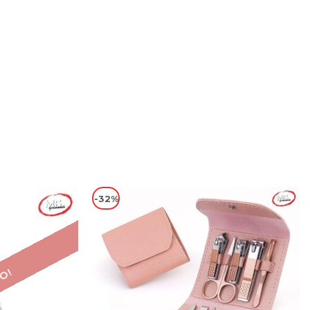
-32%
О!