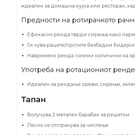
идеален за домашна кујна или ресторан, ка
Предности на ротирачкото рачн
Ефикасно ренда тврди сирења како пар
Ги чува рацете/прстите безбедни бидејќи
Навремено ренда големи количини на х
Употреба на ротациониот ренде
Идеален за рендање ореви, сирење, зеленч
Тапан
Вклучува 2 метален барабан за решетки
Лесно се отстранува за чистење