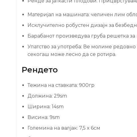
Ренде за јаткасти плодови. Прицврстување 
Материјал на машината: челичен лим облож
Исклучително робустен дизајн за безбедно
Барабанот произведува груба решетка за
Упатство за употреба: Ве молиме редовно
секогаш може лесно да се ротира.
Рендето
Тежина на ставката: 900гр
Должина: 29sm
Ширина: 14sm
Висина: 9sm
Големина на валјак: 7,5 x 6см