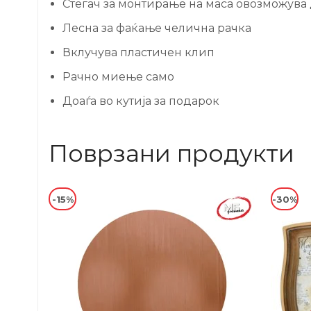
Стегач за монтирање на маса овозможува 
Лесна за фаќање челична рачка
Вклучува пластичен клип
Рачно миење само
Доаѓа во кутија за подарок
Поврзани продукти
-15%
-30%