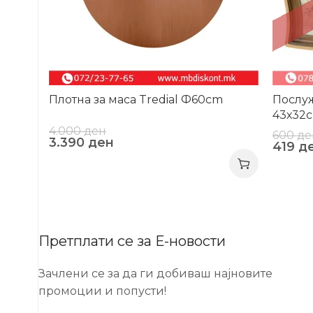
Плотна за маса Tredial Ф60cm
Послу
43х32
4.000
ден
600
де
3.390
ден
419
д
Претплати се за Е-новости
Зачлени се за да ги добиваш најновите
промоции и попусти!