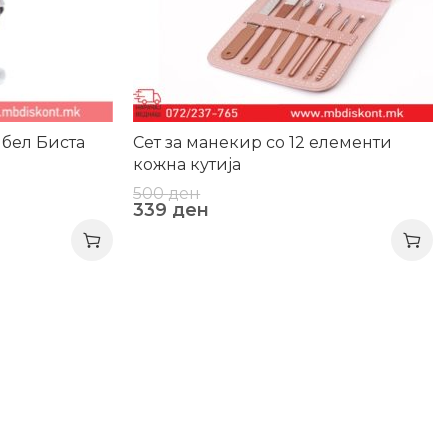
 бел Биста
Сет за манекир со 12 елементи
кожна кутија
500
ден
339
ден