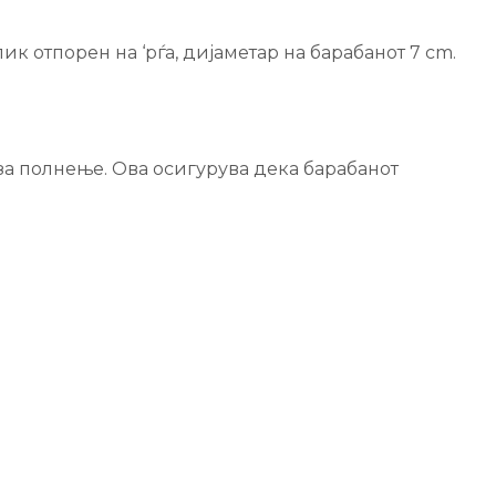
к отпорен на ‘рѓа, дијаметар на барабанот 7 cm.
 за полнење. Ова осигурува дека барабанот