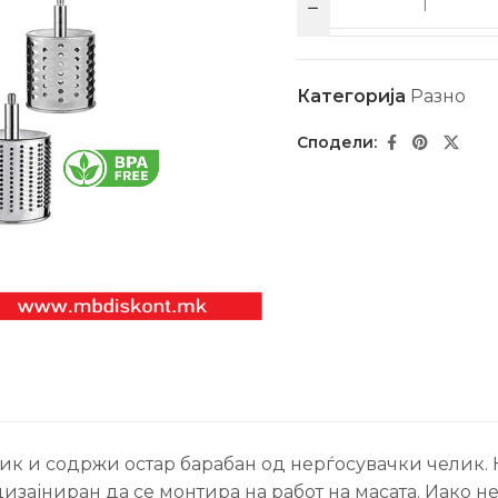
Категорија
Разно
ик и содржи остар барабан од нерѓосувачки челик. 
изајниран да се монтира на работ на масата. Иако н