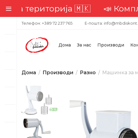
територија 🇲🇰
📣 Комплетна д
Телефон: +389 72 237 765
Е-пошта: info@mbdiskont
Дома
За нас
Производи
Ко
Дома
Производи
Разно
Машинка за м