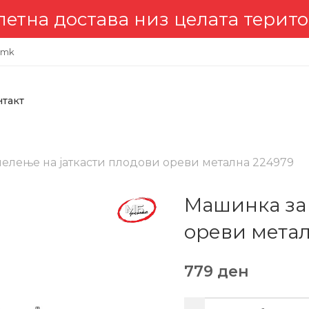
остава низ целата територија 
.mk
нтакт
елење на јаткасти плодови ореви метална 224979
Машинка за 
ореви метал
779
ден