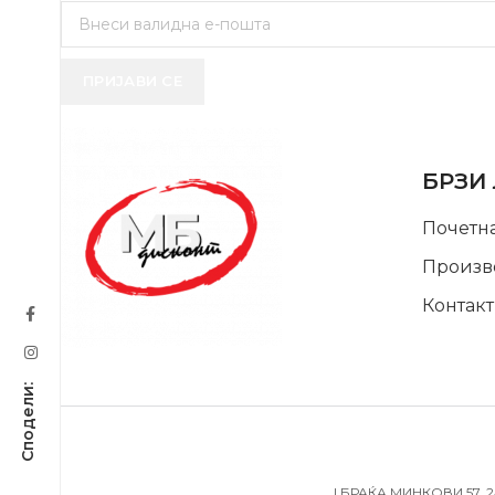
ПРИЈАВИ СЕ
USEFUL 
БРЗИ
Почетн
Произв
Контакт
SUPPORT SERVICE
| БРАЌА МИНКОВИ 57, 