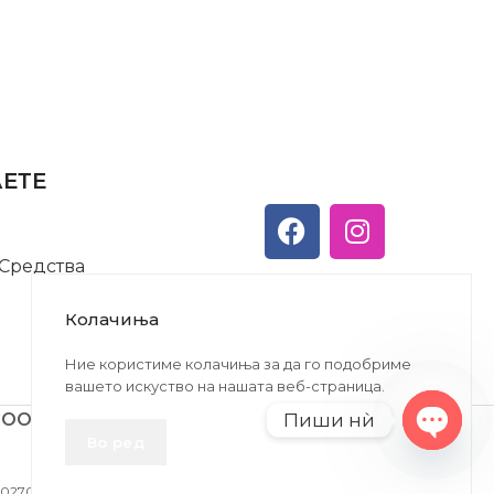
АЕТЕ
 Средства
Колачиња
Ние користиме колачиња за да го подобриме
вашето искуство на нашата веб-страница.
Пиши нѝ
ДООЕЛ
Во ред
Open
chaty
27005146330 | ЕМБС: 6030530 |