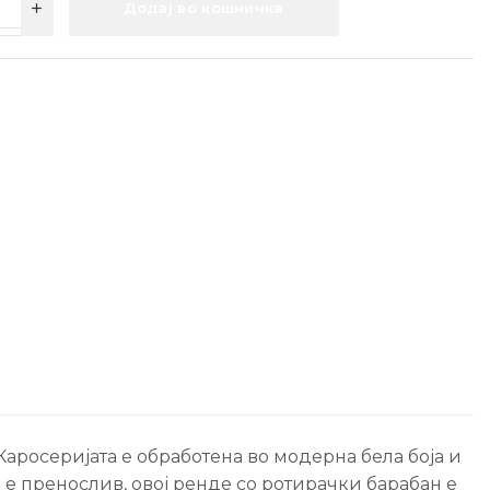
Додај во кошничка
Каросеријата е обработена во модерна бела боја и
е е пренослив, овој ренде со ротирачки барабан е