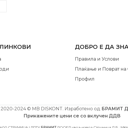
LINKS
INFORMATION
 ЛИНКОВИ
ДОБРО Е ДА ЗН
а
Правила и Услови
оди
Плаќање и Поврат на
Профил
2020-2024 © MB DISKONT. Изработено од
БРАМИТ 
Прикажените цени се со вклучен ДДВ
2400 СТРУМИЦА | ДПТУ
БРАМИТ
ДООЕЛ увоз-извоз Струмица Д.Б.: MK40