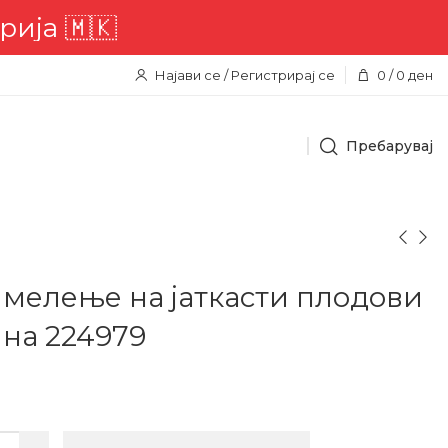
🇲🇰
Најави се / Регистрирај се
0
/
0
ден
Пребарувај
мелење на јаткасти плодови
на 224979