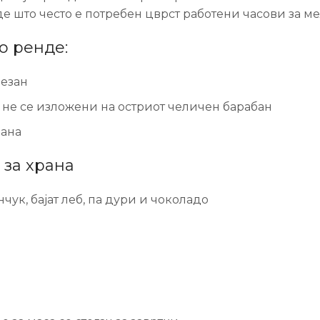
де што често е потребен цврст работени часови за м
о ренде:
мезан
 не се изложени на остриот челичен барабан
рана
 за храна
ук, бајат леб, па дури и чоколадо