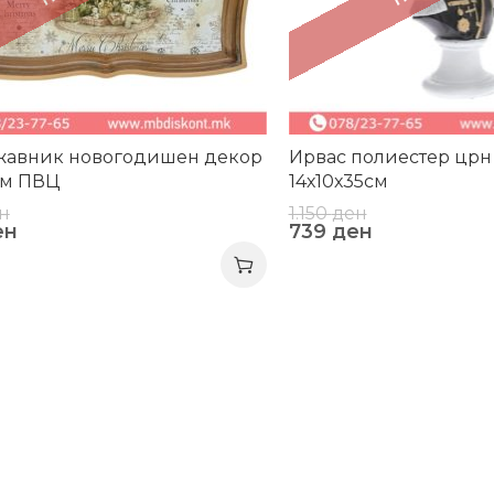
жавник новогодишен декор
Ирвас полиестер црн
см ПВЦ
14х10х35см
н
1.150
ден
ен
739
ден