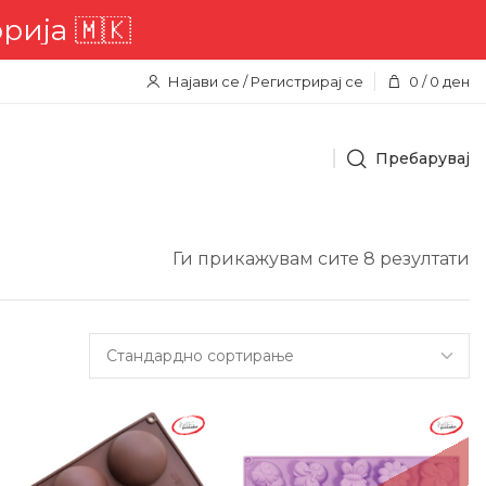
 🇲🇰
Најави се / Регистрирај се
0
/
0
ден
Пребарувај
Ги прикажувам сите 8 резултати
1%
-19%