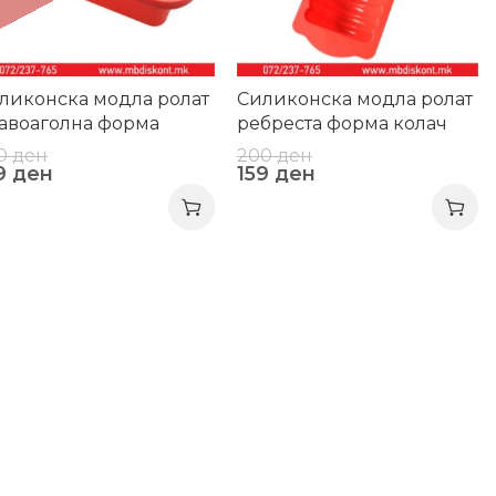
ликонска модла ролат
Силиконска модла ролат
авоаголна форма
ребреста форма колач
лач торта тепсија
торта
0
ден
200
ден
9
ден
159
ден