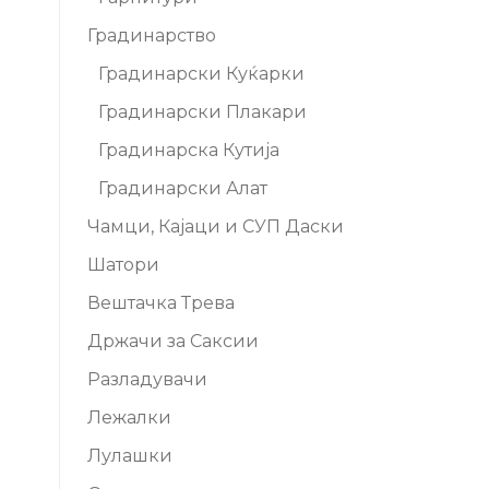
Градинарство
Градинарски Куќарки
Градинарски Плакари
Градинарска Кутија
Градинарски Алат
Чамци, Кајаци и СУП Даски
Шатори
Вештачка Трева
Држачи за Саксии
Разладувачи
Лежалки
Лулашки