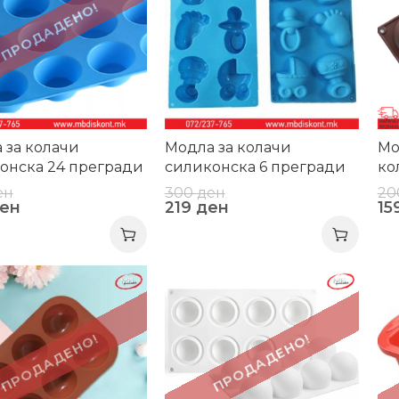
ПРОДАДЕНО!
 за колачи
Модла за колачи
Мо
онска 24 прегради
силиконска 6 прегради
ко
а
тепсија бебе микс
кр
ен
300
ден
20
ен
219
ден
15
-24%
-1
ПРОДАДЕНО!
ПРОДАДЕНО!