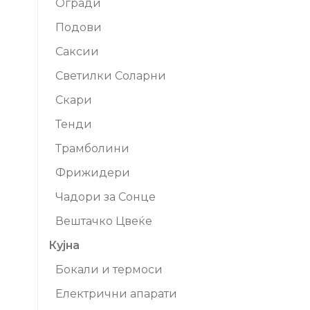
Огради
Подови
Саксии
Светилки Соларни
Скари
Тенди
Трамболини
Фрижидери
Чадори за Сонце
Вештачко Цвеќе
Кујна
Бокали и термоси
Електрични апарати