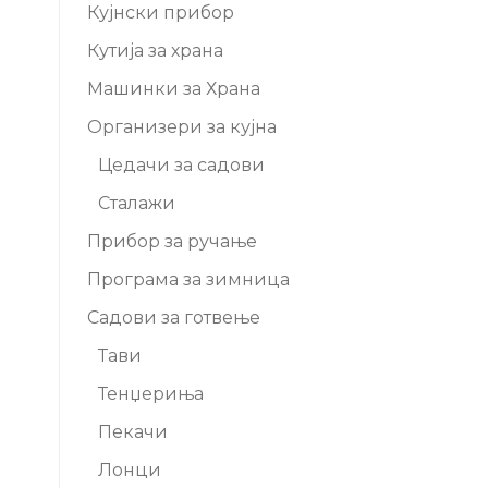
Кујнски прибор
Кутија за храна
Машинки за Храна
Организери за кујна
Цедачи за садови
Сталажи
Прибор за ручање
Програма за зимница
Садови за готвење
Тави
Тенџериња
Пекачи
Лонци