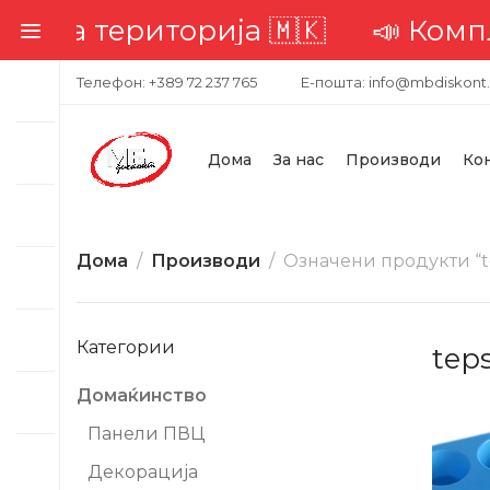
а територија 🇲🇰
📣 Комплетна 
Телефон: +389 72 237 765
Е-пошта: info@mbdiskont
Дома
За нас
Производи
Ко
Дома
Производи
Означени продукти “te
Категории
teps
Домаќинство
-20%
Панели ПВЦ
Декорација