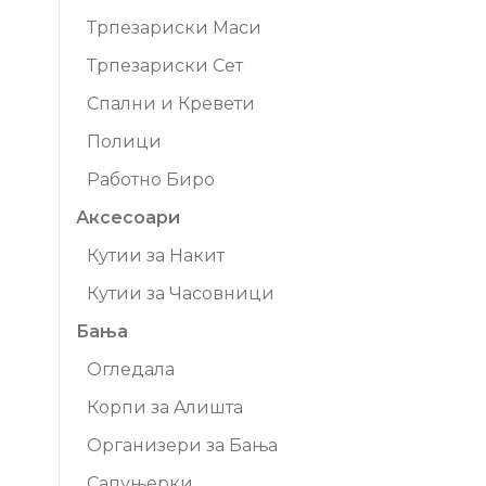
Трпезариски Маси
Трпезариски Сет
Спални и Кревети
Полици
Работно Биро
Аксесоари
Кутии за Накит
Кутии за Часовници
Бања
Огледала
Корпи за Aлишта
Организери за Бања
Сапуњерки