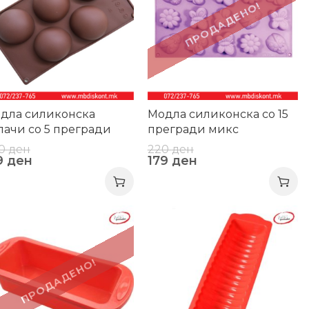
ПРОДАДЕНО!
дла силиконска
Модла силиконска со 15
лачи со 5 прегради
прегради микс
жни
0
ден
220
ден
9
ден
179
ден
9%
-21%
ПРОДАДЕНО!