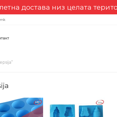
достава низ целата територија
.mk
нтакт
psija”
ija
-27%
-2