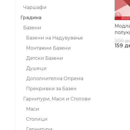
Чаршафи
Градина
Модла
Базени
полук
Базени на Надувување
200
д
159
д
Монтажни Базени
Детски Базени
Душеци
Дополнителна Опрема
Прекривки за Базен
Гарнитури, Маси и Столови
Маси
Столици
Гарнитури