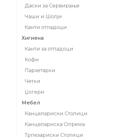
Даски за Сервирање
Чаши и Шолји
Канти отпадоци
Хигиена
Канти за отпадоци
Кофи
Пархетарки
Четки
Џогери
Мебел
Канцелариски Столици
Канцелариска Опрема
Трпезариски Столици