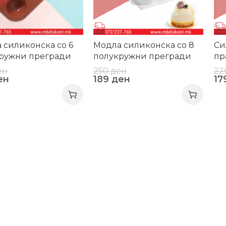
 силиконска со 6
Модла силиконска со 8
Си
ружни прегради
полукружни прегради
пр
ко
ен
250
ден
22
ен
189
ден
17