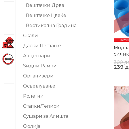
Вештачки Дрва
Вештачко Цвеќе
Вертикална Градина
Скали
Даски Пеглање
Модла
силик
Акцесоари
тепсиј
300
д
Ѕидни Рамки
239
д
Организери
Осветлување
-21%
Ролетни
Стапки/Теписи
Сушари за Алишта
Фолија