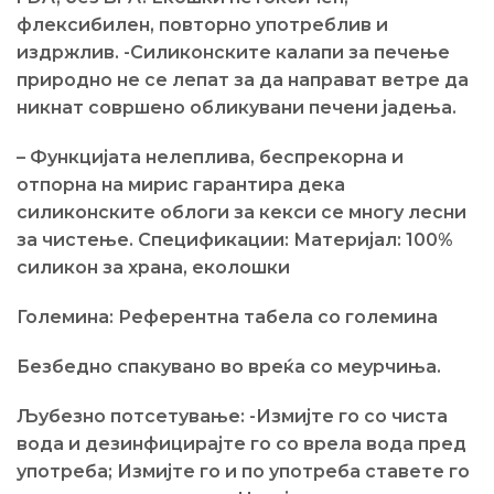
флексибилен, повторно употреблив и
издржлив. -Силиконските калапи за печење
природно не се лепат за да направат ветре да
никнат совршено обликувани печени јадења.
– Функцијата нелеплива, беспрекорна и
отпорна на мирис гарантира дека
силиконските облоги за кекси се многу лесни
за чистење. Спецификации: Материјал: 100%
силикон за храна, еколошки
Големина: Референтна табела со големина
Безбедно спакувано во вреќа со меурчиња.
Љубезно потсетување: -Измијте го со чиста
вода и дезинфицирајте го со врела вода пред
употреба; Измијте го и по употреба ставете го