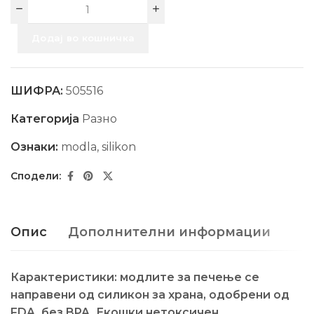
Додај во кошничка
ШИФРА:
505516
Категорија
Разно
Ознаки:
modla
,
silikon
Опис
Дополнителни информации
Карактеристики: модлите за печење се
направени од силикон за храна, одобрени од
FDA, без BPA. Екошки нетоксичен,