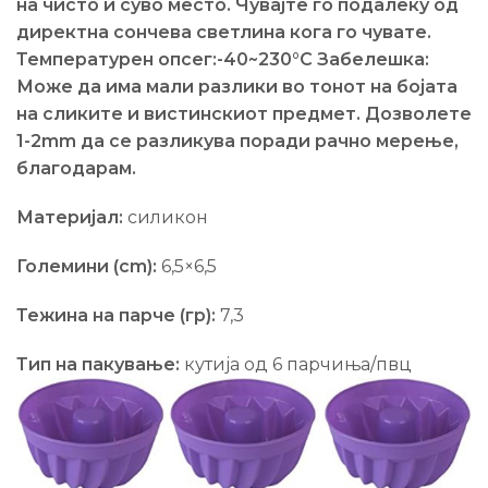
на чисто и суво место.
Чувајте го подалеку од
директна сончева светлина кога го чувате.
Температурен опсег:-40~230°C Забелешка:
Може да има мали разлики во тонот на бојата
на сликите и вистинскиот предмет. Дозволете
1-2mm да се разликува поради рачно мерење,
благодарам.
Материјал:
силикон
Големини (cm):
6,5×6,5
Тежина на парче (гр):
7,3
Тип на пакување:
кутија од 6 парчиња/пвц