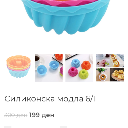
Силиконска модла 6/1
199
ден
300
ден