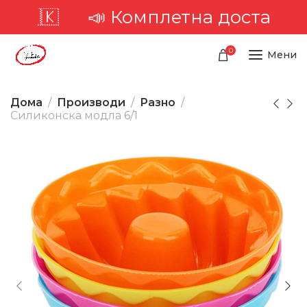
мплетна достава низ целата те
0
Мени
Дома
Производи
Разно
Силиконска модла 6/1
-34%