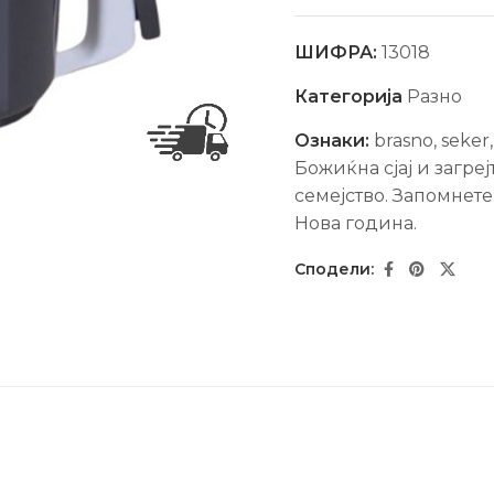
ШИФРА:
13018
Категорија
Разно
Ознаки:
brasno
,
seker
Божиќна сјај и загре
семејство. Запомнете
Нова гoдина.