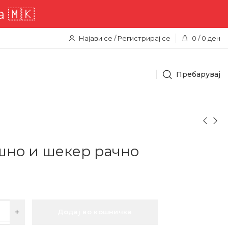
Најави се / Регистрирај се
0
/
0
ден
Пребарувај
шно и шекер рачно
Додај во кошничка