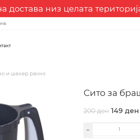
из целата територија 🇲🇰
.mk
нтакт
но и шекер рачно
Сито за бра
149
ден
200
ден