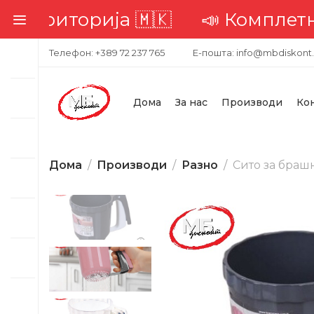
ија 🇲🇰
📣 Комплетна достава н
Телефон: +389 72 237 765
Е-пошта: info@mbdiskont
Дома
За нас
Производи
Ко
Дома
Производи
Разно
Сито за браш
-26%