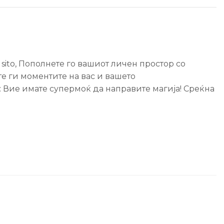
,
sito
,
Пополнете го вашиот личен простор со
јте ги моментите на вас и вашето
: Вие имате супермоќ да направите магија! Среќна