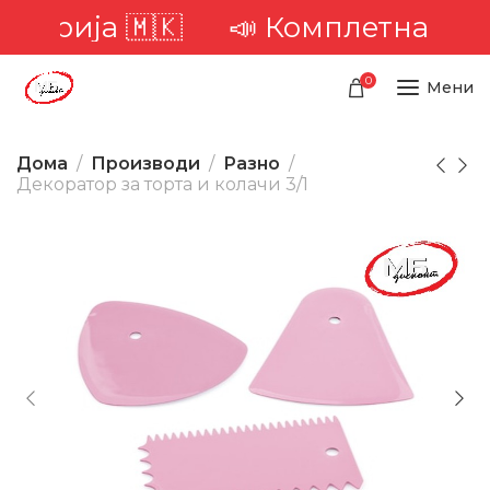
рија 🇲🇰
📣 Комплетна достава
0
Мени
Дома
Производи
Разно
Декоратор за торта и колачи 3/1
-41%