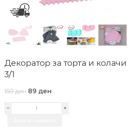
Декоратор за торта и колачи
3/1
89
ден
150
ден
Додај во кошничка