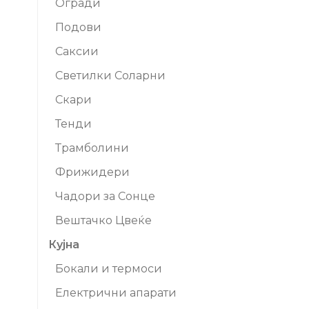
Огради
Подови
Саксии
Светилки Соларни
Скари
Тенди
Трамболини
Фрижидери
Чадори за Сонце
Вештачко Цвеќе
Кујна
Бокали и термоси
Електрични апарати