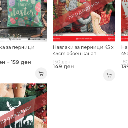
ПРОДАДЕНО!
ка за перници
Навлаки за перници 45 x
На
45cm обоен канап
45
но
150
ден
18
ен
–
159
ден
149
ден
13
ПРОДАДЕНО!