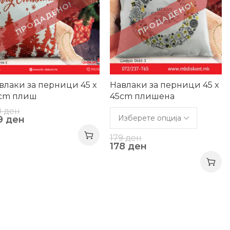
ПРОДАДЕНО!
ПРОДАДЕНО!
влаки за перници 45 x
Навлаки за перници 45 x
cm плиш
45cm плишена
вогодишен декор
0
ден
9
ден
179
ден
178
ден