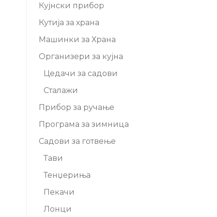
Кујнски прибор
Кутија за храна
Машинки за Храна
Организери за кујна
Цедачи за садови
Сталажи
Прибор за ручање
Програма за зимница
Садови за готвење
Тави
Тенџериња
Пекачи
Лонци