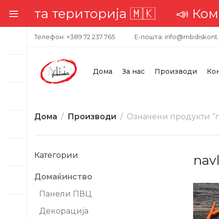
 територија 🇲🇰
📣 Комплетна 
Телефон: +389 72 237 765
Е-пошта: info@mbdiskont
Дома
За нас
Производи
Ко
Дома
Производи
Означени продукти “na
Категории
navl
Домаќинство
Панели ПВЦ
Декорација