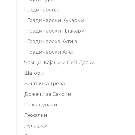
Градинарство
Градинарски Куќарки
Градинарски Плакари
Градинарска Кутија
Градинарски Алат
Чамци, Кајаци и СУП Даски
Шатори
Вештачка Трева
Држачи за Саксии
Разладувачи
Лежалки
Лулашки