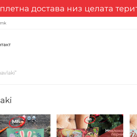
достава низ целата територија
.mk
нтакт
vlaki”
aki
-1%
-2