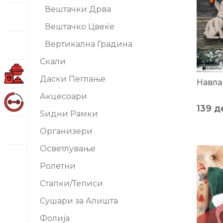
Вештачки Дрва
Вештачко Цвеќе
Вертикална Градина
Скали
Даски Пеглање
Навла
Акцесоари
139
д
Ѕидни Рамки
Организери
Осветлување
-0%
Ролетни
Стапки/Теписи
Сушари за Алишта
Фолија