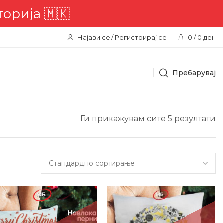
 🇲🇰
Најави се / Регистрирај се
0
/
0
ден
Пребарувај
Ги прикажувам сите 5 резултати
3%
-1%