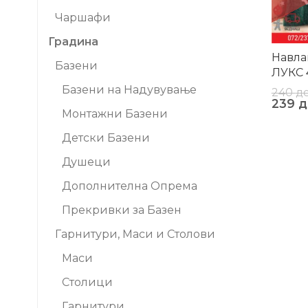
Чаршафи
Градина
Навла
Базени
ЛУКС 
Базени на Надувување
240
д
239
д
Монтажни Базени
Детски Базени
Душеци
Дополнителна Опрема
Прекривки за Базен
Гарнитури, Маси и Столови
Маси
Столици
Гарнитури