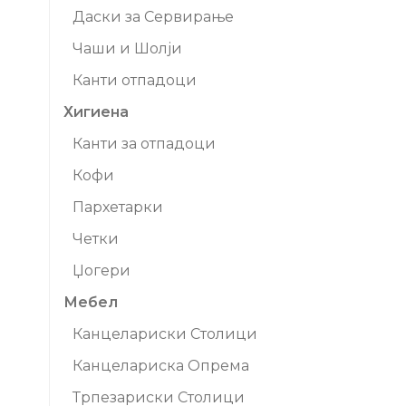
Даски за Сервирање
Чаши и Шолји
Канти отпадоци
Хигиена
Канти за отпадоци
Кофи
Пархетарки
Четки
Џогери
Мебел
Канцелариски Столици
Канцелариска Опрема
Трпезариски Столици