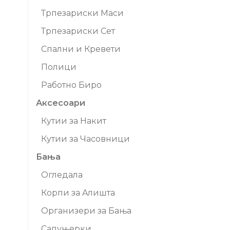
Трпезариски Маси
Трпезариски Сет
Спални и Кревети
Полици
Работно Биро
Аксесоари
Кутии за Накит
Кутии за Часовници
Бања
Огледала
Корпи за Aлишта
Организери за Бања
Сапуњерки