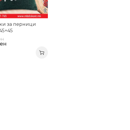
ки за перници
45×45
ен
ен