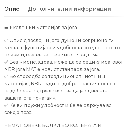
Опис
Дополнителни информации
➡️ Еколошки материјал за јога
✅ Овие двослојни јога-душеци совршено ги
мешаат функцијата и удобноста во едно, што го
прави идеален за тренингот и за дома.
✅ Без мирис, здрав, може да се рециклира, овој
NBR јога МАТ е новиот стандард за јога.
✅ Во споредба со традиционалниот ПВЦ
материјал, NBR нуди подобра еластичност со
подобрена издржливост за да ја однесете
вашата јога понатаму.
✅ Ќе ви пружи удобност и ќе ве одржува во
секоја поза.
НЕМА ПОВЕЌЕ БОЛКИ ВО КОЛЕНАТА И