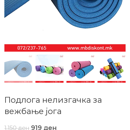
Подлога нелизгачка за
вежбање јога
919
ден
1.150
ден