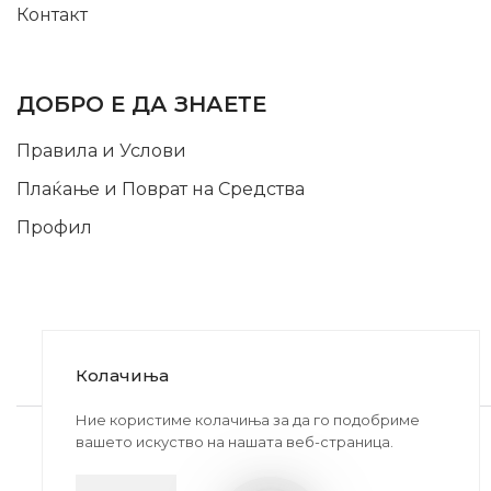
Контакт
INFORMATION
ДОБРО Е ДА ЗНАЕТЕ
Правила и Услови
Плаќање и Поврат на Средства
Профил
Колачиња
2020-2024 © MB DISKONT. Изработено од
Ние користиме колачиња за да го подобриме
вашето искуство на нашата веб-страница.
БРАМИТ ДООЕЛ
Прикажените цени се со вклучен ДДВ