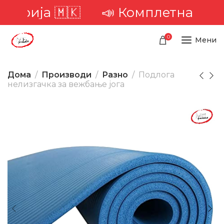
ја 🇲🇰
📣 Комплетна достава н
0
Мени
Дома
Производи
Разно
Подлога
нелизгачка за вежбање јога
-20%