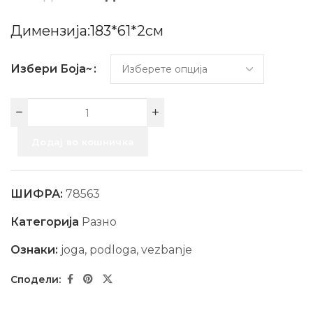
Димензија:183*61*2см
Избери Боја~
Додај во кошничка
ШИФРА:
78563
Категорија
Разно
Ознаки:
joga
,
podloga
,
vezbanje