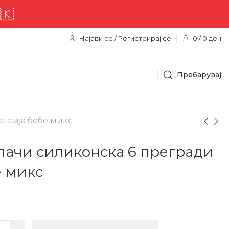
 достава низ целата територија
Најави се / Регистрирај се
0
/
0
ден
Пребарувај
епсија бебе микс
лачи силиконска 6 прегради
е микс