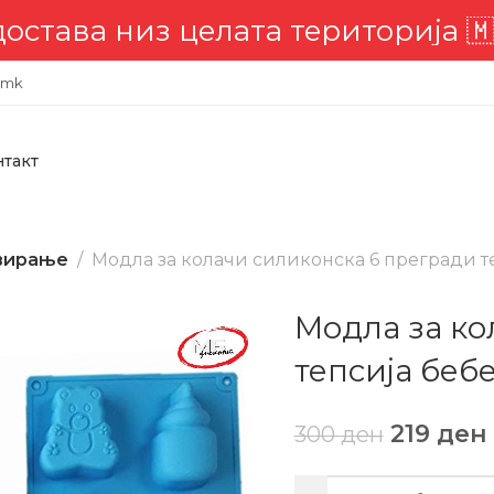
а територија 🇲🇰
📣 Комплетна
.mk
нтакт
рвирање
Модла за колачи силиконска 6 прегради т
Модла за ко
тепсија беб
219
ден
300
ден