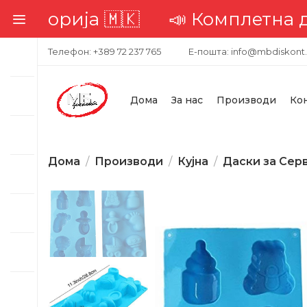
 Комплетна достава низ целат
Телефон: +389 72 237 765
Е-пошта: info@mbdiskont
Дома
За нас
Производи
Ко
Дома
Производи
Кујна
Даски за Се
-27%