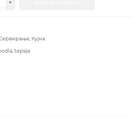
Додај во кошничка
 Сервирање
,
Кујна
odla
,
tepsija