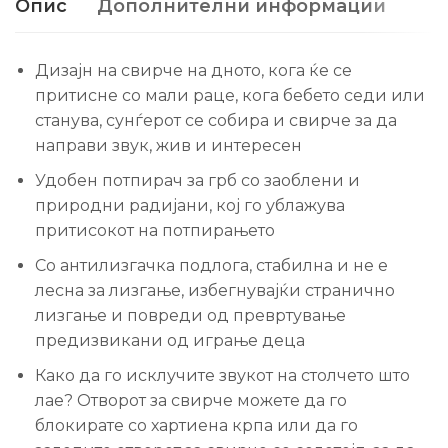
Опис
Дополнителни информации
Дизајн на свирче на дното, кога ќе се
притисне со мали раце, кога бебето седи или
станува, сунѓерот се собира и свирче за да
направи звук, жив и интересен
Удобен потпирач за грб со заоблени и
природни радијани, кој го ублажува
притисокот на потпирањето
Со антилизгачка подлога, стабилна и не е
лесна за лизгање, избегнувајќи странично
лизгање и повреди од превртување
предизвикани од играње деца
Како да го исклучите звукот на столчето што
лае? Отворот за свирче можете да го
блокирате со хартиена крпа или да го