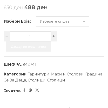
488
ден
650
ден
Избери Боја
Додај во кошничка
ШИФРА:
942741
Категории
Гарнитури, Маси и Столови
,
Градина
,
Се За Деца
,
Столици
,
Столици