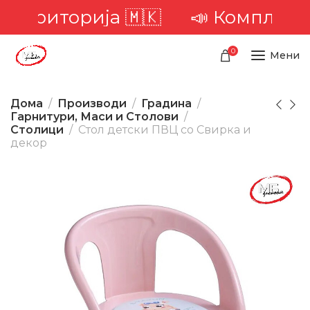
а територија 🇲🇰
📣 Комплетна 
0
Мени
Дома
Производи
Градина
Гарнитури, Маси и Столови
Столици
Стол детски ПВЦ со Свирка и
декор
-25%