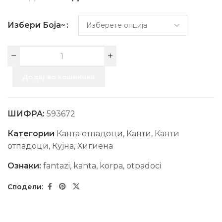
Избери Боја~
Додај во кошничка
ШИФРА:
593672
Категории
Канта отпадоци
,
Канти
,
Канти
отпадоци
,
Кујна
,
Хигиена
Ознаки:
fantazi
,
kanta
,
korpa
,
otpadoci