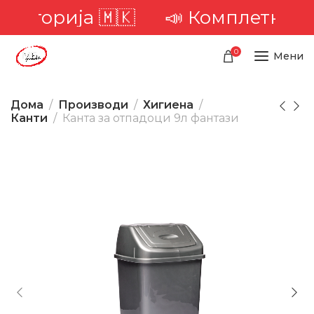
иторија 🇲🇰
📣 Комплетна дост
0
Мени
Дома
Производи
Хигиена
Канти
Канта за отпадоци 9л фантази
-21%