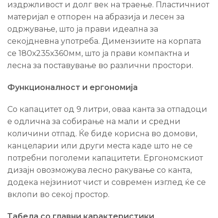
издржливост и долг век на траење. Пластичниот
материјал е отпорен на абразија и лесен за
одржување, што ја прави идеална за
секојдневна употреба. Димензиите на корпата
се 180х235х360мм, што ја прави компактна и
лесна за поставување во различни простори.
Функционалност и ергономија
Со капацитет од 9 литри, оваа канта за отпадоци
е одлична за собирање на мали и средни
количини отпад. Ќе биде корисна во домови,
канцеларии или други места каде што не се
потребни поголеми капацитети. Ергономскиот
дизајн овозможува лесно ракување со канта,
додека нејзиниот чист и современ изглед ќе се
вклопи во секој простор.
Табела со главни карактеристики