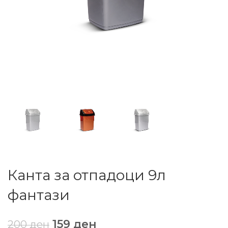
Канта за отпадоци 9л
фантази
159
ден
200
ден