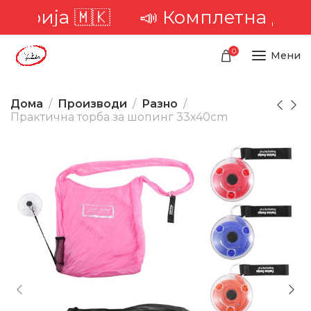
ија 🇲🇰
📣 Комплетна достава 
0
Мени
Дома
Производи
Разно
Практична торба за шопинг 33x40cm