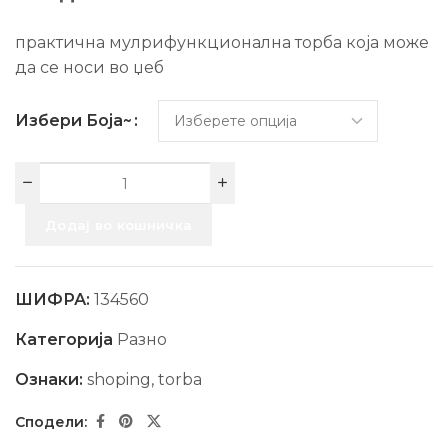
практична мулрифункционална торба која може
да се носи во џеб
Избери Боја~
Додај во кошничка
ШИФРА:
134560
Категорија
Разно
Ознаки:
shoping
,
torba