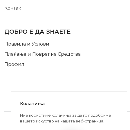
Контакт
INFORMATION
ДОБРО Е ДА ЗНАЕТЕ
Правила и Услови
Плаќање и Поврат на Средства
Профил
Колачиња
2020-2024 © MB DISKONT. Изработено од
Ние користиме колачиња за да го подобриме
вашето искуство на нашата веб-страница.
БРАМИТ ДООЕЛ
Прикажените цени се со вклучен ДДВ