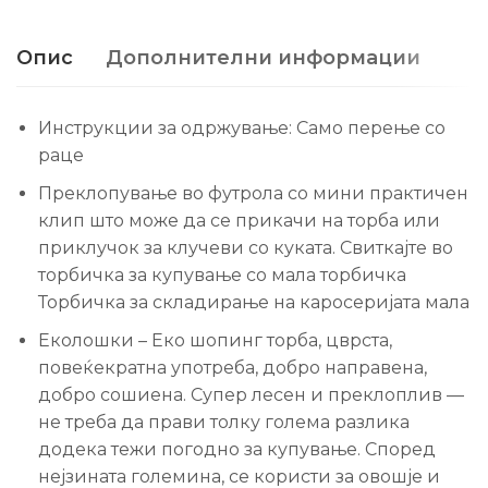
Опис
Дополнителни информации
Инструкции за одржување: Само перење со
раце
Преклопување во футрола со мини практичен
клип што може да се прикачи на торба или
приклучок за клучеви со куката. Свиткајте во
торбичка за купување со мала торбичка
Торбичка за складирање на каросеријата мала
Еколошки – Еко шопинг торба, цврста,
повеќекратна употреба, добро направена,
добро сошиена. Супер лесен и преклоплив —
не треба да прави толку голема разлика
додека тежи погодно за купување. Според
нејзината големина, се користи за овошје и