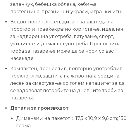
зеленчук, бебешка облека, ќебиња,
постелнина, празнични украси, играчки итн.
Водоотпорен, лесен, дизајн за заштеда на
простор и повеќекратно користење, идеален
за надворешна употреба, патување, спорт,
училиште и домашна употреба. Пренослива
торба за пазарење може да се носи со вас
насекаде.
Компактен, пренослив, повторно употреблив,
преклоплив, заштита на животната средина,
лесен за сместување со голем капацитет за да
се задоволат потребите на дневните торби за
пазарење.
Детали за производот
Димензии на пакетот ‎ : ‎ 17,5 x 10,9 x 9,6 cm; 150
грама